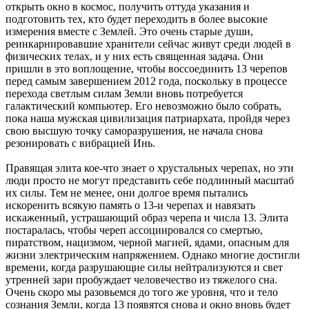
открыть окно в космос, получить оттуда указания и
подготовить тех, кто будет переходить в более высокие
измерения вместе с Землей. Это очень старые души,
реинкарнировавшие хранители сейчас живут среди людей в
физических телах, и у них есть священная задача. Они
пришли в это воплощение, чтобы воссоединить 13 черепов
перед самым завершением 2012 года, поскольку в процессе
перехода светлым силам Земли вновь потребуется
галактический компьютер. Его невозможно было собрать,
пока наша мужская цивилизация патриархата, пройдя через
свою высшую точку саморазрушения, не начала снова
резонировать с вибрацией Инь.
Правящая элита кое-что знает о хрустальных черепах, но эти
люди просто не могут представить себе подлинный масштаб
их силы. Тем не менее, они долгое время пытались
искоренить всякую память о 13-и черепах и навязать
искаженный, устрашающий образ черепа и числа 13. Элита
постаралась, чтобы череп ассоциировался со смертью,
пиратством, нацизмом, черной магией, ядами, опасным для
жизни электрическим напряжением. Однако многие достигли
времени, когда разрушающие силы нейтрализуются и свет
утренней зари пробуждает человечество из тяжелого сна.
Очень скоро мы разовьемся до того же уровня, что и тело
сознания Земли, когда 13 появятся снова и окно вновь будет