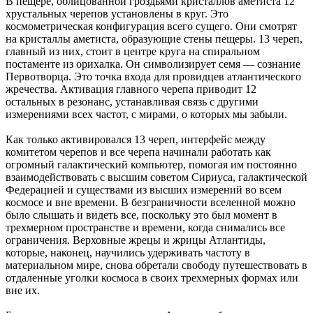
В пещере, облицованной гроздьями кристаллов аметиста 12
хрустальных черепов установлены в круг. Это
космометрическая конфигурация всего сущего. Они смотрят
на кристаллы аметиста, образующие стены пещеры. 13 череп,
главный из них, стоит в центре круга на спиральном
постаменте из орихалка. Он символизирует семя — сознание
Первотворца. Это точка входа для провидцев атлантического
жречества. Активация главного черепа приводит 12
остальных в резонанс, устанавливая связь с другими
измерениями всех частот, с мирами, о которых мы забыли.
Как только активировался 13 череп, интерфейс между
комитетом черепов и все черепа начинали работать как
огромный галактический компьютер, помогая им постоянно
взаимодействовать с высшим советом Сириуса, галактической
Федерацией и существами из высших измерений во всем
космосе и вне времени. В безграничности вселенной можно
было слышать и видеть все, поскольку это был момент в
трехмерном пространстве и времени, когда снимались все
ограничения. Верховные жрецы и жрицы Атлантиды,
которые, наконец, научились удерживать частоту в
материальном мире, снова обретали свободу путешествовать в
отдаленные уголки космоса в своих трехмерных формах или
вне их.