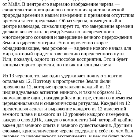
от Майя. В центре его вырезано изображение черепа —
свидетельство прозорливого понимания кристаллической
природы времени в нашем измерении и признания отсутствия
времени за его пределами. Образ черепа, помещенный в
центре календаря, символизирует то, что завершение времени
должно возвестить переход Земли во вневременность
многомерного сознания и завершение вечного перерождения
Земли в царстве материи. Это пророчество скорее
обнадеживающее, чем роковое — видение нового начала для
мира, который придет к завершению определенного пути.
Или, пожалуй, одного из способов восприятия. Это и будет
концом старого времени, но никак ни концом света.
Из 13 черепов, только один удерживает полную энергию
остальных 12. Поэтому в пространстве Земли были
проявлены 12, которые представляли каждый из 12
индивидуальных аспектов единого, и таким образом 12,
окружающие один, находящийся в центре, стали со временем
церемониальным и символическим ритуалом. Каждый из 12
представлял аспект и выражение каждого из 12 измерений
земного плана и каждого из 12 уровней каждого измерения,
каждого слоя ДНК, каждого компонента 144, который крайне
важен для земного опыта и земного существования. Другими
словами, кристаллические черепа содержат в себе то, чем был
человек до человеческого эксперимента, и чем он будет после