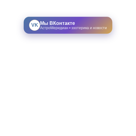
Мы ВКонтакте
VK
АстроМеридиан • эзотерика и новости