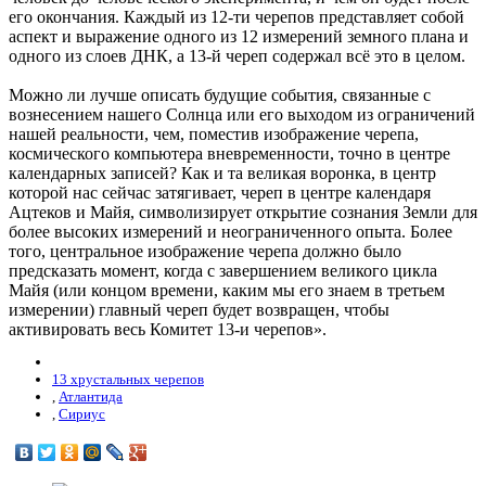
его окончания. Каждый из 12-ти черепов представляет собой
аспект и выражение одного из 12 измерений земного плана и
одного из слоев ДНК, а 13-й череп содержал всё это в целом.
Можно ли лучше описать будущие события, связанные с
вознесением нашего Солнца или его выходом из ограничений
нашей реальности, чем, поместив изображение черепа,
космического компьютера вневременности, точно в центре
календарных записей? Как и та великая воронка, в центр
которой нас сейчас затягивает, череп в центре календаря
Ацтеков и Майя, символизирует открытие сознания Земли для
более высоких измерений и неограниченного опыта. Более
того, центральное изображение черепа должно было
предсказать момент, когда с завершением великого цикла
Майя (или концом времени, каким мы его знаем в третьем
измерении) главный череп будет возвращен, чтобы
активировать весь Комитет 13-и черепов».
13 хрустальных черепов
,
Атлантида
,
Сириус