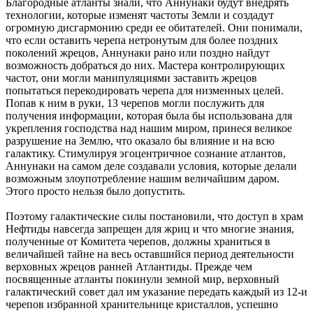
Благородные атланты знали, что Аннунаки будут внедрять
технологии, которые изменят частоты Земли и создадут
огромную дисгармонию среди ее обитателей. Они понимали,
что если оставить черепа нетронутым для более поздних
поколений жрецов, Аннунаки рано или поздно найдут
возможность добраться до них. Мастера контролирующих
частот, они могли манипуляциями заставить жрецов
попытаться перекодировать черепа для низменных целей.
Попав к ним в руки, 13 черепов могли послужить для
получения информации, которая была бы использована для
укрепления господства над нашим миром, принеся великое
разрушение на Землю, что оказало бы влияние и на всю
галактику. Стимулируя эгоцентричное сознание атлантов,
Аннунаки на самом деле создавали условия, которые делали
возможным злоупотребление нашим величайшим даром.
Этого просто нельзя было допустить.
Поэтому галактические силы постановили, что доступ в храм
Нефтиды навсегда запрещен для жриц и что многие знания,
полученные от Комитета черепов, должны храниться в
величайшей тайне на весь оставшийся период деятельности
верховных жрецов ранней Атлантиды. Прежде чем
посвященные атланты покинули земной мир, верховный
галактический совет дал им указание передать каждый из 12-и
черепов избранной хранительнице кристаллов, успешно