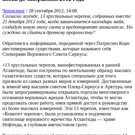
Ченнелинг
/
28 сентября 2012, 14:08
Согласно легенде, 13 хрустальных черепов, собранных вместе
21 декабря 2012 года, когда заканчивается календарь майя,
создадут новую эпоху света и предотвратят апокалипсис. Но
суждено ли сбыться древнему пророчеству?
Обратимся к информации, переданной через Патрисию Кори
шестимерными существами, которые называют себя
Спикерами Верховного Совета Сириуса:
«13 хрустальных черепов, манифестированных в ранней
Атлантиде, были построены по ментальному образцу высших
галактических существ, которых специально для этого
призвали из самых разных миров и измерений. Доставленные
в земной мир высшим советом Плеяд-Сириуса и Арктура, они
были запрограммированы открывать порталы многомерного
осознания верховных жрецов Атлантиды, чтобы те могли
продолжать свою работу, имея прямой доступ к руководству
из более высоких измерений. Эти 13 черепов, известные как
«Комитет черепов», были установлены в подземном
святилище верховного жречества Атлантиды — храме
Нефтиды, в глубоком аметистовом гроте.