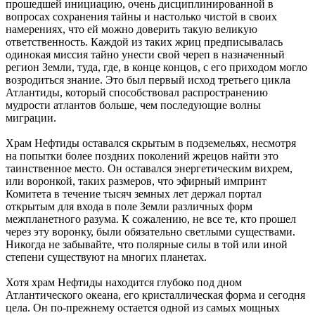
прошедшей инициацию, очень дисциплинированной в
вопросах сохранения тайны и настолько чистой в своих
намерениях, что ей можно доверить такую великую
ответственность. Каждой из таких жриц предписывалась
одинокая миссия тайно унести свой череп в назначенный
регион Земли, туда, где, в конце концов, с его приходом могло
возродиться знание. Это был первый исход третьего цикла
Атлантиды, который способствовал распространению
мудрости атлантов больше, чем последующие волны
миграции.
Храм Нефтиды оставался скрытым в подземельях, несмотря
на попытки более поздних поколений жрецов найти это
таинственное место. Он оставался энергетическим вихрем,
или воронкой, таких размеров, что эфирный импринт
Комитета в течение тысяч земных лет держал портал
открытым для входа в поле Земли различных форм
межпланетного разума. К сожалению, не все те, кто прошел
через эту воронку, были обязательно светлыми существами.
Никогда не забывайте, что полярные силы в той или иной
степени существуют на многих планетах.
Хотя храм Нефтиды находится глубоко под дном
Атлантического океана, его кристаллическая форма и сегодня
цела. Он по-прежнему остается одной из самых мощных