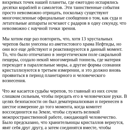
вихревых точек нашей планеты, где ежегодно испарялись
десятки кораблей и самолетов. Эти таинственные события
просто невозможно отрицать, поскольку существуют
многочисленные официальные сообщения о том, как суда и
летательные аппараты исчезают с радаров в одну секунду, что
невозможно с научной точки зрения.
Мы хотим еще раз повторить, что, хотя 13 хрустальных
черепов были унесены из аметистового храма Нефтиды, но
они все еще действуют и реактивируются в данный момент.
То, что было отпечатано в энергетическом поле сакральной
пещеры, создало некий многомерный тоннель, где материя
переходит в параллельные миры, а другие формы сознания
кристаллизуются в третьем измерении, и это должно вновь
проявиться в период планетарного и человеческого
вознесения.
Что же касается судьбы черепов, то главный из них сочли
слишком сильным, чтобы передать его в человеческие руки. В
целях безопасности он был дематериализован и перенесен в
шестое измерение до того момента, когда комитет
воссоединится на Земле, чтобы служить великой
межпространственной работе, ожидающей человечество.
Было предсказано, что хранительницы кристаллов вернутся,
явят себя друг другу, а затем соединятся вместе, чтобы