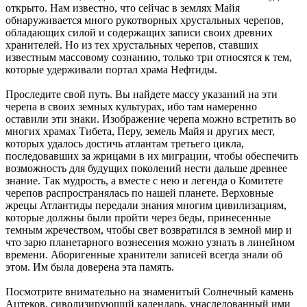
открыто. Нам известно, что сейчас в землях Майя
обнаруживается много рукотворных хрустальных черепов,
обладающих силой и содержащих записи своих древних
хранителей. Но из тех хрустальных черепов, ставших
известным массовому сознанию, только три относятся к тем,
которые удерживали портал храма Нефтиды.
Проследите свой путь. Вы найдете массу указаний на эти
черепа в своих земных культурах, ибо там намеренно
оставили эти знаки. Изображение черепа можно встретить во
многих храмах Тибета, Перу, земель Майя и других мест,
которых удалось достичь атлантам третьего цикла,
последовавших за жрицами в их миграции, чтобы обеспечить
возможность для будущих поколений нести дальше древнее
знание. Так мудрость, а вместе с нею и легенда о Комитете
черепов распространялась по нашей планете. Верховные
жрецы Атлантиды передали знания многим цивилизациям,
которые должны были пройти через беды, принесенные
темным жречеством, чтобы свет возвратился в земной мир и
что зарю планетарного вознесения можно узнать в линейном
времени. Аборигенные хранители записей всегда знали об
этом. Им была доверена эта память.
Посмотрите внимательно на знаменитый Солнечный камень
Ацтеков, сиволизирующий календарь, унаследованный ими