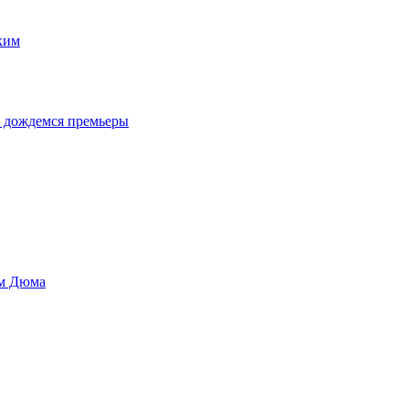
ким
у дождемся премьеры
ом Дюма