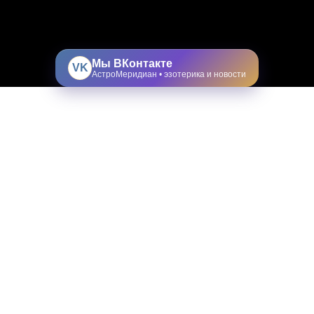
Мы ВКонтакте
VK
АстроМеридиан • эзотерика и новости