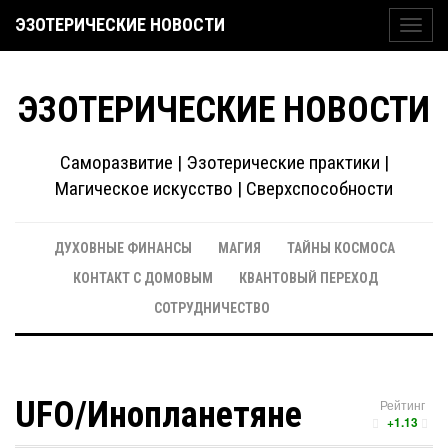
ЭЗОТЕРИЧЕСКИЕ НОВОСТИ
Toggl
navig
ЭЗОТЕРИЧЕСКИЕ НОВОСТИ
Саморазвитие | Эзотерические практики |
Магическое искусство | Сверхспособности
ДУХОВНЫЕ ФИНАНСЫ
МАГИЯ
ТАЙНЫ КОСМОСА
КОНТАКТ С ДОМОВЫМ
КВАНТОВЫЙ ПЕРЕХОД
СОТРУДНИЧЕСТВО
UFO/Инопланетяне
Рейтинг
+1.13