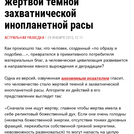
жертвой темной
захватнической
инопланетной расы
/
АСТРАЛЬНАЯ РАЗВЕДКА
29 ЯНВАРЯ 2015, 12:11
Как произошло так, что человек, созданный «по образу и
подобию...», превратился в примитивного потребителя
материальных благ, а человеческая цивилизация развивается
в направлении явного вырождения и деградации?
Одна из версий, озвученная
анонимным искателем
гласит,
что человечество стало жертвой темной и захватнической
инопланетной расы. Алгоритм их действий в его
представлении выглядит так:
«Сначала они ищут жертву, главное чтобы жертва имела в
себе реликтовый божественный дух. Если они очень голодны
(нехватка божественной энергии, отсутствие тонких духовных
фракций, переизбыток собственной грязной энергетики,
невозможность размножаться) то могут напасть на целую