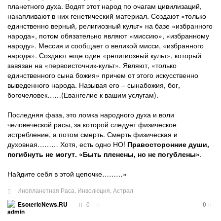
планетного духа. Водят этот народ по очагам цивилизаций,
накапливают в них генетический материал. Создают «только
единственно верный, религиозный культ» на базе «избранного
народа», потом обязательно являют «миссию», «избранному
народу». Мессия и сообщает о великой мисси, «избранного
народа». Создают еще один «религиозный культ», который
завязан на «первоисточник-культ». Являют, «только
единственного сына божия» причем от этого искусственно
выведенного народа. Называя его – сынабожия, бог,
богочеловек……(Евангелие к вашим услугам).
Последняя фаза, это ломка народного духа и воли
человеческой расы, за которой следует физическое
истребление, а потом смерть. Смерть физическая и
духовная……… Хотя, есть одно НО!
Правосторонние души,
погибнуть не могут. «Быть пленены, но не погублены»
.
Найдите себя в этой цепочке………»
Инопланетная Раса
,
Инволюция
,
Астрал
0
EsotericNews.RU
0