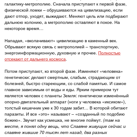
галактику-метрополию. Сначала приступают к первой фазе,
физической ломки – обрушиваются на цивилизацию, если
дают отпор, уходят, выжидают. Меняют цель или подбирают
дальнюю колонию, а метрополию оставляют в покое. На
некоторое время…
Нападая, «вколачивают» цивилизацию в каменный век.
Обрывают всякую связь с метрополией – транспортную,
энергоинформационную, духовную и прочее.
Полностью
отсекают от дальнего космоса
.
Потом приступают, ко второй фазе. Изменяют «человека»
генетически: делают смертным, слабым, страдающим от
болезней, быстро стареющим, со слабой памятью. И самое
главное зависимым от воды и еды. Ярким примером тут
является человек с планеты Земля: генетически изменённый
опорно-двигательный аппарат (ноги у человека «иксиком»),
толстый кишечник уже к 30 годам забит… В которой обитают
паразиты. И все «это» называют – «созданный по подобию
божию». Звучит как усмешка, не многие поймут.
(там на
месте, я понял одну вещь, что Славяне живущие сейчас и
славяне жившие 70 тысяч лет назад, два разных