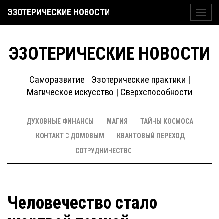
ЭЗОТЕРИЧЕСКИЕ НОВОСТИ
Toggl
navig
ЭЗОТЕРИЧЕСКИЕ НОВОСТИ
Саморазвитие | Эзотерические практики |
Магическое искусство | Сверхспособности
ДУХОВНЫЕ ФИНАНСЫ
МАГИЯ
ТАЙНЫ КОСМОСА
КОНТАКТ С ДОМОВЫМ
КВАНТОВЫЙ ПЕРЕХОД
СОТРУДНИЧЕСТВО
Человечество стало