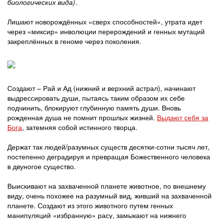
биологических вида)
.
Лишают новорождённых «сверх способностей», утрата идет
через «миксир» инволюции перерождений и генных мутаций
закреплённых в геноме через поколения.
Создают – Рай и Ад (нижний и верхний астрал), начинают
выдрессировать души, пытаясь таким образом их себе
подчинить, блокируют глубинную память души. Вновь
рожденная душа не помнит прошлых жизней.
Выдают себя за
Бога
, затемняя собой истинного творца.
Держат так людей/разумных существ десятки-сотни тысяч лет,
постепенно деградируя и превращая Божественного человека
в двуногое существо.
Выискивают на захваченной планете животное, по внешнему
виду, очень похожее на разумный вид, живший на захваченной
планете. Создают из этого животного путем генных
манипуляций «избранную» расу, замыкают на нижнего