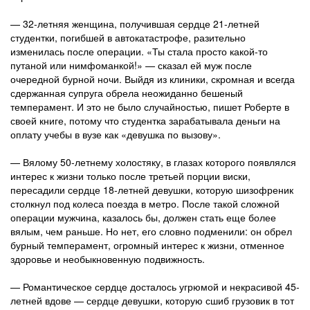
— 32-летняя женщина, получившая сердце 21-летней
студентки, погибшей в автокатастрофе, разительно
изменилась после операции. «Ты стала просто какой-то
путаной или нимфоманкой!» — сказал ей муж после
очередной бурной ночи. Выйдя из клиники, скромная и всегда
сдержанная супруга обрела неожиданно бешеный
темперамент. И это не было случайностью, пишет Роберте в
своей книге, потому что студентка зарабатывала деньги на
оплату учебы в вузе как «девушка по вызову».
— Вялому 50-летнему холостяку, в глазах которого появлялся
интерес к жизни только после третьей порции виски,
пересадили сердце 18-летней девушки, которую шизофреник
столкнул под колеса поезда в метро. После такой сложной
операции мужчина, казалось бы, должен стать еще более
вялым, чем раньше. Но нет, его словно подменили: он обрел
бурный темперамент, огромный интерес к жизни, отменное
здоровье и необыкновенную подвижность.
— Романтическое сердце досталось угрюмой и некрасивой 45-
летней вдове — сердце девушки, которую сшиб грузовик в тот