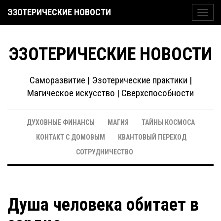
ЭЗОТЕРИЧЕСКИЕ НОВОСТИ
Toggl
navig
ЭЗОТЕРИЧЕСКИЕ НОВОСТИ
Саморазвитие | Эзотерические практики |
Магическое искусство | Сверхспособности
ДУХОВНЫЕ ФИНАНСЫ
МАГИЯ
ТАЙНЫ КОСМОСА
КОНТАКТ С ДОМОВЫМ
КВАНТОВЫЙ ПЕРЕХОД
СОТРУДНИЧЕСТВО
Душа человека обитает в