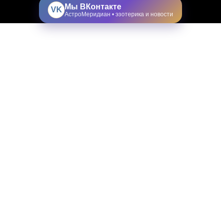
Мы ВКонтакте
VK
АстроМеридиан • эзотерика и новости