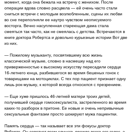
момент, когда она бежала на встречу с женихом. После
операции вдова словно расцвела — ей очень часто стали
сниться встречи с молодым возлюбленным, сцены их любви
во сне переполняли ее наутро чувством неописуемого
восторга. Вечно насупленная стареющая дама стала
смеяться так часто, как не смеялась с детства. Встречаются в
книге доктора Робертса и довольно курьезные истории Вот две
из них.
— Пожилому музыканту, посвятившему всю жизнь
классической музыке, словно в насмешку над его
приверженностью к высокому искусству пересадили сердце
16-летнего юнца, разбившегося во время бешеных гонок с
товарищами на мотоциклах. С тех пор пациент признает одну
лишь рок-музыку, к которой всегда относился с презрением.
— Еще хуже пришлось 46-летней матери троих детей,
получившей сердце гомосексуалиста, застреленного во время
каких-то разборок в притоне. Ее новые и очень непривычные
сексуальные фантазии просто шокируют мужа пациентки.
Память сердца — так называет все эти фокусы доктор
Роберте. Он советует всем слушать прежде всего его голос, а