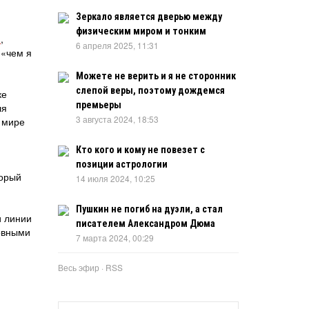
Зеркало является дверью между
физическим миром и тонким
»
,
6 апреля 2025, 11:31
 «чем я
Можете не верить и я не сторонник
слепой веры, поэтому дождемся
ке
премьеры
ля
3 августа 2024, 18:53
в мире
Кто кого и кому не повезет с
позиции астрологии
торый
14 июля 2024, 10:25
Пушкин не погиб на дуэли, а стал
и линии
писателем Александром Дюма
новными
7 марта 2024, 00:29
Весь эфир
·
RSS