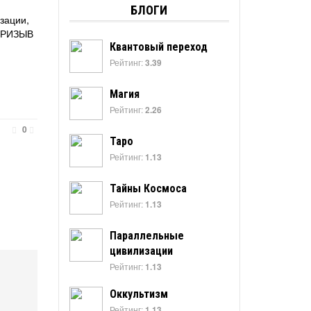
БЛОГИ
зации,
–ПРИЗЫВ
Квантовый переход
Рейтинг:
3.39
Магия
Рейтинг:
2.26
0
Таро
Рейтинг:
1.13
Тайны Космоса
Рейтинг:
1.13
Параллельные
цивилизации
Рейтинг:
1.13
Оккультизм
Рейтинг:
1.13