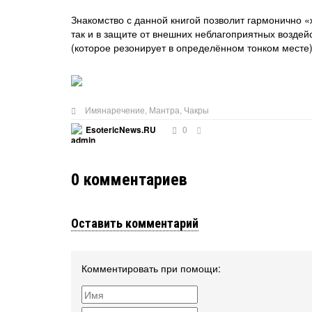
Знакомство с данной книгой позволит гармонично «ж
так и в защите от внешних неблагоприятных возде
(которое резонирует в определённом тонком месте
Имянаречение
,
Мантра
,
Чакры
0
EsotericNews.RU
0
комментариев
Оставить комментарий
Комментировать при помощи: