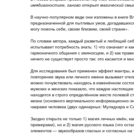
имядиагностике, заново открыт магический смысл
В научно-популярном виде они изложены в книге 
предназначенной для пытливых умов, догадавшихся 
могу помочь себе, своим близким, своей стране».
По словам автора, каждый развитый и любящий себя
испытывает потребность знать: 1) что означает и к
гармоничного общения с имяносцем, и 2) как прави
ничего не существует просто так: это касается и мн
Для исследования был применен эффект мантры, ил
повторение звука или личного имени вызывает откл
можно почувствовать находясь в изменённом сост
мужских и женских показало, что каждое настоящее
находится в строго определённом месте полевой ст
жизни (основного вертикального информационно-эн
чакрами человека (двух одинарных: Муладхара и Са
Заодно открыта не только 1) магия личных имён, к
примерами), но и 2) магия русского языка (что ос
элементов — звукообразов гласных и согласных на 