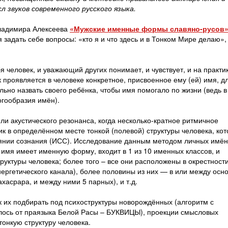
 звуков современного русского языка.
Владимира Алексеева
«Мужские именные формы славяно-русов
задать себе вопросы: «кто я и что здесь и в Тонком Мире делаю»,
 человек, и уважающий других понимает, и чувствует, и на практи
ак проявляется в человеке конкретное, присвоенное ему (ей) имя, д
льно назвать своего ребёнка, чтобы имя помогало по жизни (ведь 
огообразия имён).
и акустического резонанса, когда несколько-кратное ритмичное
ик в определённом месте тонкой (полевой) структуры человека, ко
оянии сознания (ИСС). Исследование данным методом личных имён
 имя имеет именную форму, входит в 1 из 10 именных классов, и
руктуры человека; более того – все они расположены в окрестност
ергетического канала), более половины из них — в или между ос
хасрара, и между ними 5 парных), и т.д.
ак их подбирать под психоструктуры новорождённых (алгоритм с
талось от праязыка Белой Расы – БУКВИЦЫ), проекции смысловых
тонкую структуру человека.