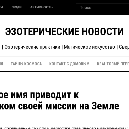
ГИ
ЛЮДИ
АКТИВНОСТЬ
ЭЗОТЕРИЧЕСКИЕ НОВОСТИ
| Эзотерические практики | Магическое искусство | Св
ИЯ
ТАЙНЫ КОСМОСА
КОНТАКТ С ДОМОВЫМ
КВАНТОВЫЙ ПЕР
е имя приводит к
ом своей миссии на Земле
я, посвящённые смыслу и методике правильного имянаречения и