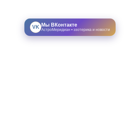
Мы ВКонтакте
VK
АстроМеридиан • эзотерика и новости