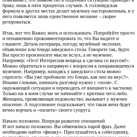
браку лишь в пяти процентах случаев. А голливудская
формула в других местах делает мужчину настороженным, и у
него появляется лишь единственное желание – скорее
ретироваться.
Итак, вот что Важно знать и использовать. Попробуйте просто
и ненавязчиво прокомментировать то, что Вы видите и
слышите. Деталь интерьера, погоду, музейный экспонат,
объявление или блюдо шведского стола. Говорите так, будто
Вы просто произносите мысли вслух, а не мужчине.
Например: «Ого! Интересная вещица и сделана со вкусом!».
Можно обратиться и напрямую с вопросом к понравившемуся
мужчине. Например, находясь у шведского стола можно
спросить: «Вы уже пробовали это блюдо, как оно на вкус?».
Иными словами, начинать разговор нужно с «поля». С
окружающей ситуации и переводить от внешнего к частному.
Только ни в коем случае не начинайте с критики чего-либо.
Женщина, проявляющая недовольство, вызывает у мужчин
опасение. А подсознание подсказывает, что такая жена будет
вечно ворчать и «пилить» своего супруга.
Начало положено. Впереди развитие отношений
И вот начало положено. Вы обменялись парой фраз. Далее
необходимо найти «фишку». Прислушайтесь к собеседнику,