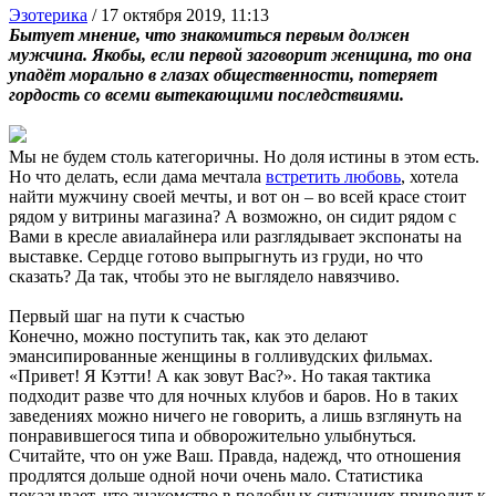
Эзотерика
/
17 октября 2019, 11:13
Бытует мнение, что знакомиться первым должен
мужчина. Якобы, если первой заговорит женщина, то она
упадёт морально в глазах общественности, потеряет
гордость со всеми вытекающими последствиями.
Мы не будем столь категоричны. Но доля истины в этом есть.
Но что делать, если дама мечтала
встретить любовь
, хотела
найти мужчину своей мечты, и вот он – во всей красе стоит
рядом у витрины магазина? А возможно, он сидит рядом с
Вами в кресле авиалайнера или разглядывает экспонаты на
выставке. Сердце готово выпрыгнуть из груди, но что
сказать? Да так, чтобы это не выглядело навязчиво.
Первый шаг на пути к счастью
Конечно, можно поступить так, как это делают
эмансипированные женщины в голливудских фильмах.
«Привет! Я Кэтти! А как зовут Вас?». Но такая тактика
подходит разве что для ночных клубов и баров. Но в таких
заведениях можно ничего не говорить, а лишь взглянуть на
понравившегося типа и обворожительно улыбнуться.
Считайте, что он уже Ваш. Правда, надежд, что отношения
продлятся дольше одной ночи очень мало. Статистика
показывает, что знакомство в подобных ситуациях приводит к