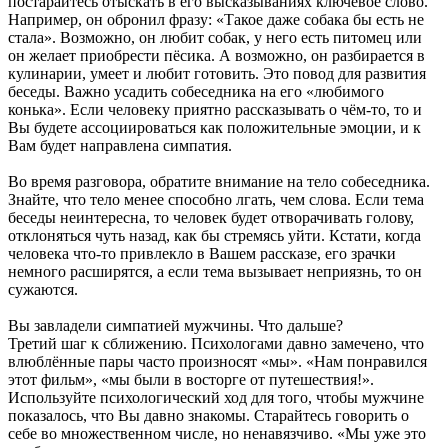
постарайтесь отыскать в его высказываниях ключевое слово.
Например, он обронил фразу: «Такое даже собака бы есть не
стала». Возможно, он любит собак, у него есть питомец или
он желает приобрести пёсика. А возможно, он разбирается в
кулинарии, умеет и любит готовить. Это повод для развития
беседы. Важно усадить собеседника на его «любимого
конька». Если человеку приятно рассказывать о чём-то, то и
Вы будете ассоциироваться как положительные эмоции, и к
Вам будет направлена симпатия.
Во время разговора, обратите внимание на тело собеседника.
Знайте, что тело менее способно лгать, чем слова. Если тема
беседы неинтересна, то человек будет отворачивать голову,
отклоняться чуть назад, как бы стремясь уйти. Кстати, когда
человека что-то привлекло в Вашем рассказе, его зрачки
немного расширятся, а если тема вызывает неприязнь, то он
сужаются.
Вы завладели симпатией мужчины. Что дальше?
Третий шаг к сближению. Психологами давно замечено, что
влюблённые пары часто произносят «мы». «Нам понравился
этот фильм», «мы были в восторге от путешествия!».
Используйте психологический ход для того, чтобы мужчине
показалось, что Вы давно знакомы. Старайтесь говорить о
себе во множественном числе, но ненавязчиво. «Мы уже это