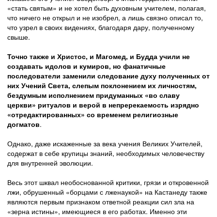
«стать святым» и не хотел быть духовным учителем, полагая,
что ничего не открыл и не изобрел, а лишь связно описал то,
что узрел в своих видениях, благодаря дару, полученному
свыше.
Точно также и Христос, и Магомед, и Будда учили не
создавать идолов и кумиров, но фанатичные
последователи заменили следование духу полученных от
них Учений Света, слепым поклонением их личностям,
бездумным исполнением придуманных «во славу
церкви» ритуалов и верой в непререкаемость изрядно
«отредактированных» со временем религиозные
догматов
.
Однако, даже искаженные за века учения Великих Учителей,
содержат в себе крупицы знаний, необходимых человечеству
для внутренней эволюции.
Весь этот шквал необоснованной критики, грязи и откровенной
лжи, обрушенный «борцами с лженаукой» на Кастанеду также
являются первым признаком ответной реакции сил зла на
«зерна истины», имеющиеся в его работах. Именно эти