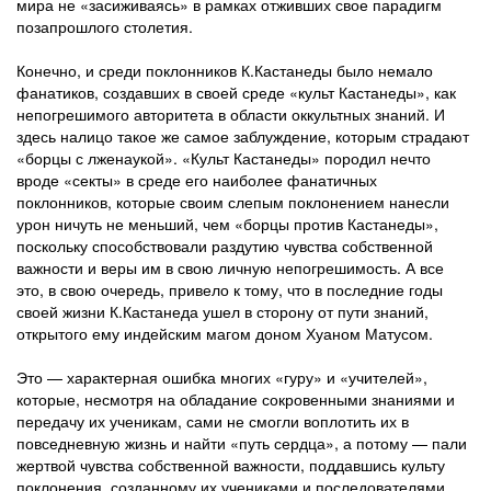
мира не «засиживаясь» в рамках отживших свое парадигм
позапрошлого столетия.
Конечно, и среди поклонников К.Кастанеды было немало
фанатиков, создавших в своей среде «культ Кастанеды», как
непогрешимого авторитета в области оккультных знаний. И
здесь налицо такое же самое заблуждение, которым страдают
«борцы с лженаукой». «Культ Кастанеды» породил нечто
вроде «секты» в среде его наиболее фанатичных
поклонников, которые своим слепым поклонением нанесли
урон ничуть не меньший, чем «борцы против Кастанеды»,
поскольку способствовали раздутию чувства собственной
важности и веры им в свою личную непогрешимость. А все
это, в свою очередь, привело к тому, что в последние годы
своей жизни К.Кастанеда ушел в сторону от пути знаний,
открытого ему индейским магом доном Хуаном Матусом.
Это — характерная ошибка многих «гуру» и «учителей»,
которые, несмотря на обладание сокровенными знаниями и
передачу их ученикам, сами не смогли воплотить их в
повседневную жизнь и найти «путь сердца», а потому — пали
жертвой чувства собственной важности, поддавшись культу
поклонения, созданному их учениками и последователями.