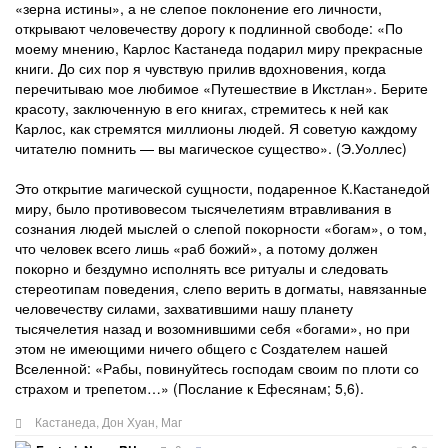
«зерна истины», а не слепое поклонение его личности,
открывают человечеству дорогу к подлинной свободе: «По
моему мнению, Карлос Кастанеда подарил миру прекрасные
книги. До сих пор я чувствую прилив вдохновения, когда
перечитываю мое любимое «Путешествие в Икстлан». Берите
красоту, заключенную в его книгах, стремитесь к ней как
Карлос, как стремятся миллионы людей. Я советую каждому
читателю помнить — вы магическое существо». (Э.Уоллес)
Это открытие магической сущности, подаренное К.Кастанедой
миру, было противовесом тысячелетиям втравливания в
сознания людей мыслей о слепой покорности «богам», о том,
что человек всего лишь «раб божий», а потому должен
покорно и бездумно исполнять все ритуалы и следовать
стереотипам поведения, слепо верить в догматы, навязанные
человечеству силами, захватившими нашу планету
тысячелетия назад и возомнившими себя «богами», но при
этом не имеющими ничего общего с Создателем нашей
Вселенной: «Рабы, повинуйтесь господам своим по плоти со
страхом и трепетом…» (Послание к Ефесянам; 5,6).
Кастанеда
,
Дон Хуан
,
Маг