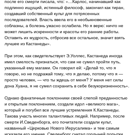
после его смерти писала, что: «…Карлос, начинавший как
подлинно ищущий, истинный философ, закончил как тиран,
создавший собственный культ для потрясенных
последователей. Власть ввела его в необыкновенные
соблазны, а болезнь ужасно ослабила. Но я верю: ничто не
может лишить искренности и красоты его ранние работы.
Оставить их мудрость, отбросив все остальное, значит взять
лучшее из Кастанеды».
При этом, как свидетельствует Э.Уоллес, Кастанеда иногда
имел смелость признаться, что сам не сумел пройти путь,
указанный ему магами. Он говорил ей: «Делай то, что я
говорю, но не подражай тому, что я делаю, потому что я —
просто человек, — что ты ждешь от меня? У меня нет силы
дона Хуана, я не сумел сохранить в себе безукоризненность».
Однако фанатичные поклонники своей слепой преданностью
и открытым поклонением, создали идол «великого мага»,
который и погубил все лучшие устремления К.Кастанеды.
Такова участь многих талантливых людей. Например, после
смерти И.Сведенборга, его почитатели создали культ,
названный «Церковью Нового Иерусалима» и тем самым
исказили его учение. Сведенборг считал гордыней попытки