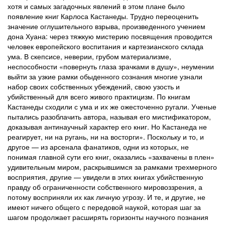
хотя и самых загадочных явлений в этом плане было
появление книг Карлоса Кастанеды. Трудно переоценить
значение оглушительного взрыва, произведенного учением
дона Хуана: через тяжкую мистерию посвящения проводится
человек европейского воспитания и картезианского склада
ума. В скепсисе, неверии, грубом материализме,
неспособности «повернуть глаза зрачками в душу», неумении
выйти за узкие рамки обыденного сознания многие узнали
набор своих собственных убеждений, свою узость и
убийственный для всего живого практицизм. По книгам
Кастанеды сходили с ума и их же ожесточенно ругали. Ученые
пытались разоблачить автора, называя его мистификатором,
доказывая антинаучный характер его книг. Но Кастанеда не
реагирует, ни на ругань, ни на восторги». Поскольку и то, и
другое — из арсенала фанатиков, одни из которых, не
понимая главной сути его книг, оказались «захвачены в плен»
удивительным миром, раскрывшимся за рамками трехмерного
восприятия, другие — увидели в этих книгах убийственную
правду об ограниченности собственного мировоззрения, а
потому восприняли их как личную угрозу. И те, и другие, не
имеют ничего общего с передовой наукой, которая шаг за
шагом продолжает расширять горизонты научного познания