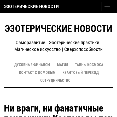
ЭЗОТЕРИЧЕСКИЕ НОВОСТИ
Toggl
navig
ЭЗОТЕРИЧЕСКИЕ НОВОСТИ
Саморазвитие | Эзотерические практики |
Магическое искусство | Сверхспособности
ДУХОВНЫЕ ФИНАНСЫ
МАГИЯ
ТАЙНЫ КОСМОСА
КОНТАКТ С ДОМОВЫМ
КВАНТОВЫЙ ПЕРЕХОД
СОТРУДНИЧЕСТВО
Ни враги, ни фанатичные