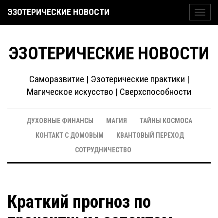
ЭЗОТЕРИЧЕСКИЕ НОВОСТИ
Toggl
navig
ЭЗОТЕРИЧЕСКИЕ НОВОСТИ
Саморазвитие | Эзотерические практики |
Магическое искусство | Сверхспособности
ДУХОВНЫЕ ФИНАНСЫ
МАГИЯ
ТАЙНЫ КОСМОСА
КОНТАКТ С ДОМОВЫМ
КВАНТОВЫЙ ПЕРЕХОД
СОТРУДНИЧЕСТВО
Краткий прогноз по