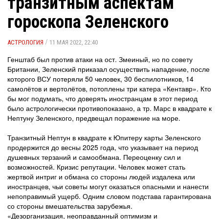
транзитным аспектам
гороскопа Зеленского
/
АСТРОЛОГИЯ
11 МАЯ 2022, 22:40
Генштаб был против атаки на ост. Змеиный, но по совету
Британии, Зеленский приказал осуществить нападение, после
которого ВСУ потеряли 50 человек, 30 беспилотников, 14
самолётов и вертолётов, потоплены три катера «Кентавр». Кто
бы мог подумать, что доверять иностранцам в этот период
было астрологически противопоказано, а тр. Марс в квадрате к
Нептуну Зеленского, предвещал поражение на море.
Транзитный Нептун в квадрате к Юпитеру карты Зеленского
продержится до весны 2025 года, что указывает на период
душевных терзаний и самообмана. Переоценку сил и
возможностей. Кризис репутации. Человек может стать
жертвой интриг и обмана со стороны людей издалека или
иностранцев, чьи советы могут оказаться опасными и нанести
непоправимый ущерб. Одним словом подстава гарантирована
со стороны вмешательства зарубежья.
«Дезорганизация, неоправданный оптимизм и