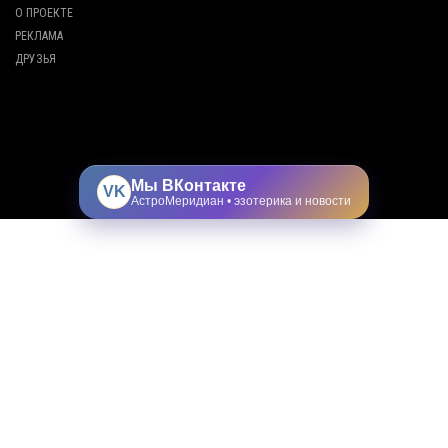
О ПРОЕКТЕ
РЕКЛАМА
ДРУЗЬЯ
Мы ВКонтакте
VK
АстроМеридиан • эзотерика и новости