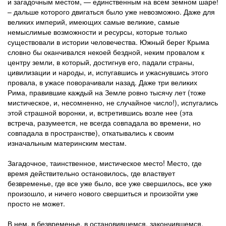
и загадочным местом, — единственным на всем земном шаре!
– дальше которого двигаться было уже невозможно. Даже для
великих империй, имеющих самые великие, самые
немыслимые возможности и ресурсы, которые только
существовали в истории человечества. Южный берег Крыма
словно бы оканчивался некоей бездной, неким провалом к
центру земли, в который, достигнув его, падали страны,
цивилизации и народы, и, испугавшись и ужаснувшись этого
провала, в ужасе поворачивали назад. Даже три великих
Рима, правившие каждый на Земле ровно тысячу лет (тоже
мистическое, и, несомненно, не случайное число!), испугались
этой страшной воронки, и, встретившись возле нее (эта
встреча, разумеется, не всегда совпадала во времени, но
совпадала в пространстве), откатывались к своим
изначальным материнским местам.
Загадочное, таинственное, мистическое место! Место, где
время действительно остановилось, где властвует
безвременье, где все уже было, все уже свершилось, все уже
произошло, и ничего нового свершиться и произойти уже
просто не может.
В нем, в безвременье, в остановившемся, закончившемся,