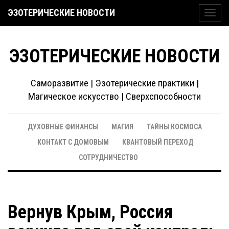
ЭЗОТЕРИЧЕСКИЕ НОВОСТИ
Toggl
navig
ЭЗОТЕРИЧЕСКИЕ НОВОСТИ
Саморазвитие | Эзотерические практики |
Магическое искусство | Сверхспособности
ДУХОВНЫЕ ФИНАНСЫ
МАГИЯ
ТАЙНЫ КОСМОСА
КОНТАКТ С ДОМОВЫМ
КВАНТОВЫЙ ПЕРЕХОД
СОТРУДНИЧЕСТВО
Вернув Крым, Россия