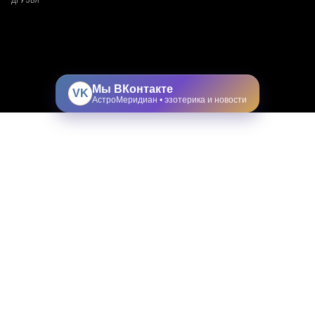
ДРУЗЬЯ
Мы ВКонтакте
VK
АстроМеридиан • эзотерика и новости