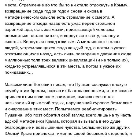
места. Стремление во что бы то ни стало отдохнуть в Крыму,
возвращение сюда год за годом снова и снова в
метафизическом смысле есть стремление к смерти. А
возвращение отсюда назад есть ужас перед страшной
воронкой ада, есть зов жизни, призывающей человека
опомниться, остановиться, и вернуться к свету, солнцу и
счастью. Вернуться назад к живым. А миллионные толпы
людей, устремляющихся сюда каждый год, а потом в ужасе
откатывающихся назад, есть лишь повторение движения сюда
миллионных толп трех великих цивилизаций (и не только их),
когда-то устремлявшихся в эти места, а потом в ужасе их
покидавших…
Максимилиан Волошин писал, что Пушкин сослужил плохую
службу этим брегам, назвав их благословенными, и тем самым
привлек к ним излишнее внимание, вылившееся в так
называемый крымский отдых, нарушивший суровое безмолвие
и очарование этих мест. Попытаемся реабилитировать
Пушкина, ибо поэт обратил свой взгляд всего лишь на ту часть
адской метафизики Крыма, которая вызывала в его душе
благородные и возвышенные чувства. Большинство же других
Южный Крым привлекает именно своей бесовской стороной, и