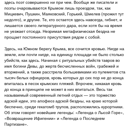
здесь поэт совершенно ни при чем. Вообще же писатели и
поэты очаровываются Крымом лишь проездом, так, как
Мицкевич, Пушкин, Маяковский, Горький, Шмелев (прожил тут
недолго), и другие. Те, кто остается здесь навсегда, гибнет, и
лишается своего литературного дара, если хотя бы на время
не уезжает отсюда. Незримая метафизическая бездна не
прощает постоянного присутствия рядом с собой.
Здесь, на Южном берегу Крыма, все сочится кровью. Нигде на
земле, или почти нигде, на единицу площади не было столько
убийств, как здесь. Начиная с ритуальных убийств тавров во
имя богини Девы, до жертв бесчисленных войн, грабежей и
вторжений, а также расстрела большевиками из пулеметов ста
тысяч белых офицеров, кровь которых до сих пор не до конца
впиталась в песок крымских пляжей. Впрочем, никакая кровь
до конца в принципе не может в них впитаться. Весь так
называемый современный летний отдых — это торжество
адской идеи, это апофеоз адской бездны, на краю которой
беспечно, среди гекатомб трупов, расположились курортники.
Об этом говорят новейшие легенды: «Легенда о Лысой Горе»,
«Возвращение Ифигении» и «Легенда о Последнем
Партизане».