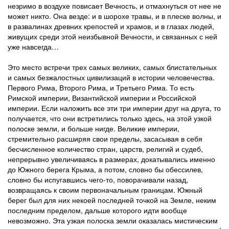
незримо в воздухе повисает Вечность, и отмахнуться от нее не
может никто. Она везде: и в шорохе травы, и в плеске волны, и
в развалинах древних крепостей и храмов, и в глазах людей,
живущих среди этой неизбывной Вечности, и связанных с ней
уже навсегда…
Это место встречи трех самых великих, самых блистательных
и самых безжалостных цивилизаций в истории человечества.
Первого Рима, Второго Рима, и Третьего Рима. То есть
Римской империи, Византийской империи и Российской
империи. Если наложить все эти три империи друг на друга, то
получается, что они встретились только здесь, на этой узкой
полоске земли, и больше нигде. Великие империи,
стремительно расширяя свои пределы, засасывая в себя
бесчисленное количество стран, царств, религий и судеб,
непрерывно увеличиваясь в размерах, докатывались именно
до Южного берега Крыма, а потом, словно бы обессилев,
словно бы испугавшись чего-то, поворачивали назад,
возвращаясь к своим первоначальным границам. Южный
берег был для них некоей последней точкой на Земле, неким
последним пределом, дальше которого идти вообще
невозможно. Эта узкая полоска земли оказалась мистическим