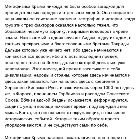
Метафизика Крыма никогда не была особой загадкой для
проницательных народов и отдельных людей. Она опирается
на уникальное сочетание времени, географии и истории, когда
груз этих трех факторов оказался настолько тяжел, что
образовал незримую воронку, незримый водоворот в чреве
земли. Называемый в одних случаях Аидом, в других адом, в
третьих прекрасными и благословенными брегами Тавриды.
Дальше которых уже ничего нет, ибо здесь начинаются и
кончаются все дороги, ибо это есть последний предел,
последняя точка на Земле, дальше которой двигаться уже
невозможно. Этот последний предел засасывает в себя
цивилизации, народы и страны, которые здесь начинаются и
здесь заканчиваются. Как началась здесь с крещения в
Херсонесе Киевская Русь, и закончилась через 1000 лет здесь
же, в Форосе, пленением Горбачева и распадом Советского
Союза. Вблизи адской бездны искажается, деформируется,
сходит с ума, и вообще исчезает время, подтверждая этим
мысль Канта, что оно зависит от окружающих, в том числе
исторических, событий. Которые таким образом просто
упорядочиваются, и не существуют сами по себе.
Метафизика Крыма насквозь эсхатологична, она говорит о