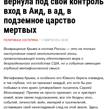
вернула под свой контроль
вход в Аид, в ад, в
подземное царство
мертвых
/
ПОЛИТИКА И ЭЗОТЕРИКА
17 МАРТА 2014, 00:00
Возвращение Крыма в состав России — это не только
наступление новой геополитической эпохи,
провозглашающей конец однополярного мира и
безраздельного господства США, но и событие имеющее
глубокий метафизический смысл.
Метафизика Крыма, и особенно его Южного берега очевидна,
и так глубока, что ее признает каждый, кто хотя бы раз
побывал в этих краях
(утверждает писатель Сергей
Могилевцев)
. Причем не просто признает, но и чувствует
кожей, всем своим подсознанием, все эти бездны эпох,
событий, личностей, войн, империй и тысячелетий,
оставивших свой неизгладимый след на этой земле. Здесь