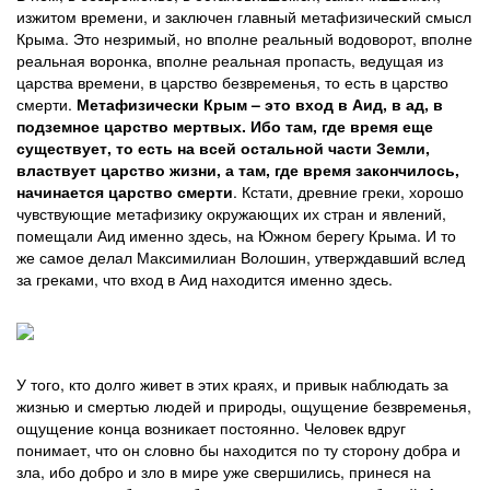
изжитом времени, и заключен главный метафизический смысл
Крыма. Это незримый, но вполне реальный водоворот, вполне
реальная воронка, вполне реальная пропасть, ведущая из
царства времени, в царство безвременья, то есть в царство
смерти.
Метафизически Крым – это вход в Аид, в ад, в
подземное царство мертвых. Ибо там, где время еще
существует, то есть на всей остальной части Земли,
властвует царство жизни, а там, где время закончилось,
начинается царство смерти
. Кстати, древние греки, хорошо
чувствующие метафизику окружающих их стран и явлений,
помещали Аид именно здесь, на Южном берегу Крыма. И то
же самое делал Максимилиан Волошин, утверждавший вслед
за греками, что вход в Аид находится именно здесь.
У того, кто долго живет в этих краях, и привык наблюдать за
жизнью и смертью людей и природы, ощущение безвременья,
ощущение конца возникает постоянно. Человек вдруг
понимает, что он словно бы находится по ту сторону добра и
зла, ибо добро и зло в мире уже свершились, принеся на