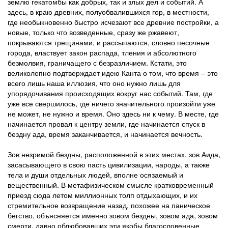
землю гекатомбы как добрых, так и злых дел и событий. А
здесь, в краю древних, полуобвалившихся гор, в местности,
где необыкновенно быстро исчезают все древние постройки, а
новые, только что возведенные, сразу же ржавеют,
покрываются трещинами, и рассыпаются, словно песочные
города, властвует закон распада, тления и абсолютного
безмолвия, граничащего с безразличием. Кстати, это
великолепно подтверждает идею Канта о том, что время – это
всего лишь наша иллюзия, что оно нужно лишь для
упорядочивания происходящих вокруг нас событий. Там, где
уже все свершилось, где ничего значительного произойти уже
не может, не нужно и время. Оно здесь ни к чему. В месте, где
начинается провал к центру земли, где начинается спуск в
бездну ада, время заканчивается, и начинается вечность.
Зов незримой бездны, расположенной в этих местах, зов Аида,
засасывающего в свою пасть цивилизации, народы, а также
тела и души отдельных людей, вполне осязаемый и
вещественный. В метафизическом смысле кратковременный
приезд сюда летом миллионных толп отдыхающих, и их
стремительное возвращение назад, похожее на паническое
бегство, объясняется именно зовом бездны, зовом ада, зовом
смерти, давно облюбовавших эти якобы благословенные