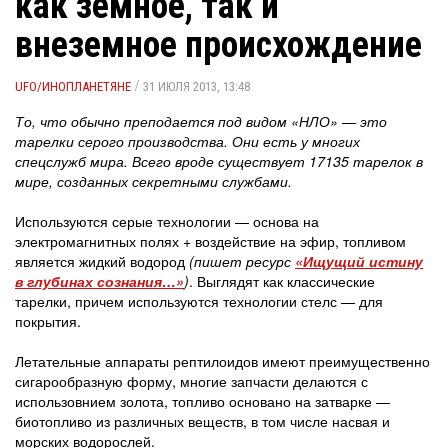
как земное, так и
внеземное происхождение
/
UFO/ИНОПЛАНЕТЯНЕ
31 ИЮЛЯ 2013, 13:48
То, что обычно преподается под видом «НЛО» — это
тарелки серого производства. Они есть у многих
спецслужб мира. Всего вроде существует 17135 тарелок в
мире, созданных секретными службами.
Используются серые технологии — основа на
электромагнитных полях + воздействие на эфир, топливом
является жидкий водород
(пишет ресурс
«Ищущий истину
в глубинах сознания…»
)
. Выглядят как классические
тарелки, причем используются технологии стелс — для
покрытия.
Летательные аппараты рептилоидов имеют преимущественно
сигарообразную форму, многие запчасти делаются с
использовнием золота, топливо основано на затварке —
биотопливо из различных веществ, в том числе насвая и
морских водорослей.