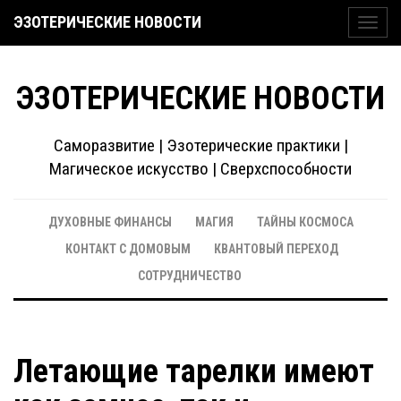
ЭЗОТЕРИЧЕСКИЕ НОВОСТИ
Toggl
navig
ЭЗОТЕРИЧЕСКИЕ НОВОСТИ
Саморазвитие | Эзотерические практики |
Магическое искусство | Сверхспособности
ДУХОВНЫЕ ФИНАНСЫ
МАГИЯ
ТАЙНЫ КОСМОСА
КОНТАКТ С ДОМОВЫМ
КВАНТОВЫЙ ПЕРЕХОД
СОТРУДНИЧЕСТВО
Летающие тарелки имеют