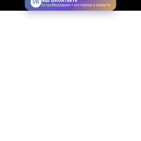
Мы ВКонтакте
VK
АстроМеридиан • эзотерика и новости