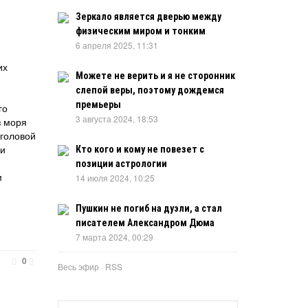
Зеркало является дверью между
физическим миром и тонким
6 апреля 2025, 11:31
их
Можете не верить и я не сторонник
слепой веры, поэтому дождемся
премьеры
го
3 августа 2024, 18:53
з моря
головой
ни
Кто кого и кому не повезет с
позиции астрологии
м
14 июля 2024, 10:25
Пушкин не погиб на дуэли, а стал
писателем Александром Дюма
7 марта 2024, 00:29
0
Весь эфир
·
RSS