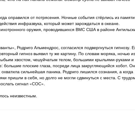
огда оправился от потрясения. Ночные события стёрлись из памяти
 действия инфразвука, который может зарождаться в океане.
психотронного оружия, проводившихся ВМС США в районе Антильск
ванты», Родриго Альмендрос, согласился подвергнуться гипнозу. Е
овторный гипноз выявил ту же картину. По словам моряка, ночью и
ыбьим хвостом, чешуйчатым телом, большими крыльями-руками и 
ые: большие плоские глаза, посреди лица закругляющийся хобот. О
 охватила сильнейшая паника. Родриго лишился сознания, а когда
ки пришли в себя, но долго не могли сдвинуться с места. С трудо
послать сигнал «СОС».
лось неизвестным.