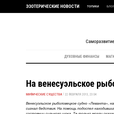
ЭЗОТЕРИЧЕСКИЕ НОВОСТИ
ТОПИКИ
БЛО
Саморазвитие 
ДУХОВНЫЕ ФИНАНСЫ
МАГ
На венесуэльское рыб
/
МИФИЧЕСКИЕ СУЩЕСТВА
22 ФЕВРАЛЯ 2013, 23:04
Венесуэльское рыболовецкое судно «Леванта», на
сигнал бедствия. На помощь подоспел находивши
состоянии сильного шока. Те только могли сказа