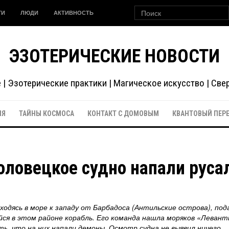
ГИ
ЛЮДИ
АКТИВНОСТЬ
ЭЗОТЕРИЧЕСКИЕ НОВОСТИ
| Эзотерические практики | Магическое искусство | Св
ИЯ
ТАЙНЫ КОСМОСА
КОНТАКТ С ДОМОВЫМ
КВАНТОВЫЙ ПЕР
оловецкое судно напали руса
ходясь в море к западу от Барбадоса (Антильские острова), под
йся в этом районе корабль. Его команда нашла моряков «Левант
ть, что на них напали демоны. Осмотр судна не выявил ничего