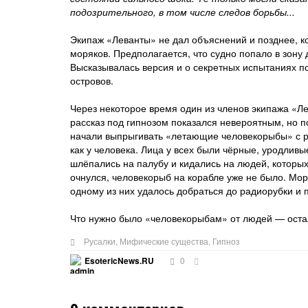
подозрительного, в том числе следов борьбы...
Экипаж «Леванты» не дал объяснений и позднее, к
моряков. Предполагается, что судно попало в зону
Высказывалась версия и о секретных испытаниях 
островов.
Через некоторое время один из членов экипажа «Ле
рассказ под гипнозом показался невероятным, но п
начали выпрыгивать «летающие человекорыбы» с р
как у человека. Лица у всех были чёрные, уродлив
шлёпались на палубу и кидались на людей, которых
очнулся, человекорыб на корабле уже не было. Моря
одному из них удалось добраться до радиорубки и 
Что нужно было «человекорыбам» от людей — оста
Русалки
,
Мифические существа
,
Гипноз
0
EsotericNews.RU