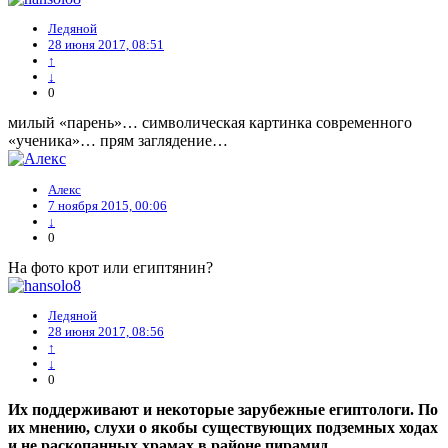
Ледяной
28 июня 2017, 08:51
↑
↓
0
милый «парень»… символическая картинка современного
«ученика»… прям заглядение…
Алекс
7 ноября 2015, 00:06
↓
0
На фото крот или египтянин?
Ледяной
28 июня 2017, 08:56
↑
↓
0
Их поддерживают и некоторые зарубежные египтологи. По
их мнению, слухи о якобы существующих подземных ходах
и не раскопанных храмах в районе пирамид