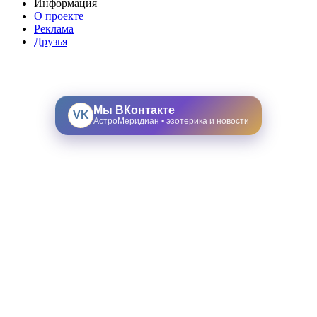
Информация
О проекте
Реклама
Друзья
Мы ВКонтакте
VK
АстроМеридиан • эзотерика и новости