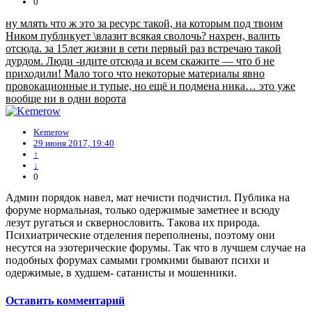
0
ну млять что ж это за ресурс такой, на которым под твоим
Ником публикует \влазит всякая сволочь? нахрен, валить
отсюда. за 15лет жизни в сети первый раз встречаю такой
дурдом. Люди -идите отсюда и всем скажите — что б не
приходили! Мало того что некоторые материалы явно
провокационные и тупые, но ещё и подмена ника… это уже
вообще ни в одни ворота
Kemerow
29 июня 2017, 19:40
↑
↓
0
Админ порядок навел, мат нечисти подчистил. Публика на
форуме нормальная, только одержимые заметнее и всюду
лезут ругаться и сквернословить. Такова их природа.
Психиатрические отделения переполнены, поэтому они
несутся на эзотерические форумы. Так что в лучшем случае на
подобных форумах самыми громкими бывают психи и
одержимые, в худшем- сатанисты и мошенники.
Оставить комментарий