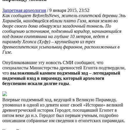
Запретная археология
/
9 января 2015, 23:52
Как сообщает BeforeItsNews, житель египетской деревни Эль
Харанейя, находящейся вблизи плато Гиза, копая землю во
дворе своего дома обнаружил загадочный тоннель. По
сообщению источников, подземный коридор, начинающийся
под домом египтянина на глубине 10 метров, ведет в
пирамиду Хеопса (Хуфу) – крупнейшую из трех
древнеегипетских усыпальниц фараонов, расположенных в
Гизе.
Опубликовавшие эту новость СМИ сообщают, что
специалисты Министерства древностей Египта подтвердили,
что
выложенный камнем подземный ход – легендарный
подземный вход в пирамиду, который археологи
безуспешно искали долгие годы
.
Впервые подземный ход, ведущий в Великую Пирамиду,
упоминал в одной из девяти книг своей «Истории» великий
древнегреческий историк Геродот, посещавший Египет в
пятом веке до н.э. Геродот был первым ученым, подробно
описавшим собранные им сведения о египетских пирамидах.