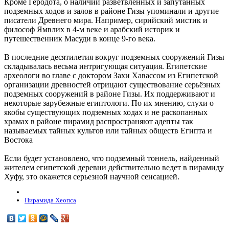
Кроме Геродота, о наличии разветвленных и запутанных
подземных ходов и залов в районе Гизы упоминали и другие
писатели Древнего мира. Например, сирийский мистик и
философ Ямвлих в 4-м веке и арабский историк и
путешественник Масуди в конце 9-го века.
В последние десятилетия вокруг подземных сооружений Гизы
складывалась весьма интригующая ситуация. Египетские
археологи во главе с доктором Захи Хавассом из Египетской
организации древностей отрицают существование серьёзных
подземных сооружений в районе Гизы. Их поддерживают и
некоторые зарубежные египтологи. По их мнению, слухи о
якобы существующих подземных ходах и не раскопанных
храмах в районе пирамид распространяют адепты так
называемых тайных культов или тайных обществ Египта и
Востока
Если будет установлено, что подземный тоннель, найденный
жителем египетской деревни действительно ведет в пирамиду
Хуфу, это окажется серьезной научной сенсацией.
Пирамида Хеопса