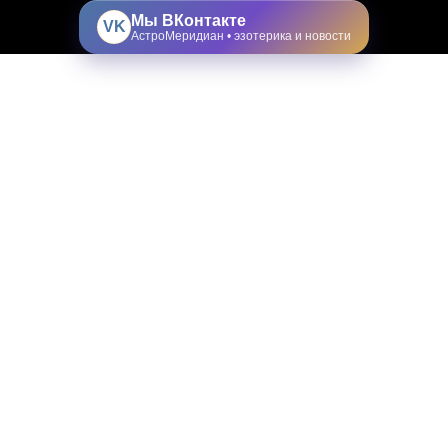
Мы ВКонтакте
VK
АстроМеридиан • эзотерика и новости