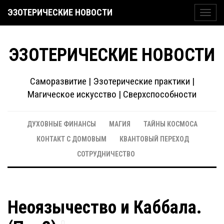
ЭЗОТЕРИЧЕСКИЕ НОВОСТИ
Toggl
navig
ЭЗОТЕРИЧЕСКИЕ НОВОСТИ
Саморазвитие | Эзотерические практики |
Магическое искусство | Сверхспособности
ДУХОВНЫЕ ФИНАНСЫ
МАГИЯ
ТАЙНЫ КОСМОСА
КОНТАКТ С ДОМОВЫМ
КВАНТОВЫЙ ПЕРЕХОД
СОТРУДНИЧЕСТВО
Неоязычество и Каббала.