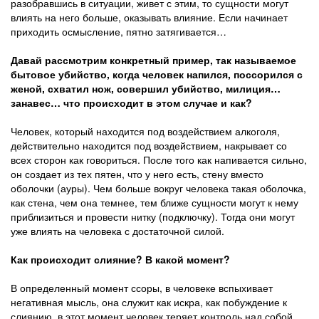
разобравшись в ситуации, живет с этим, то сущности могут
влиять на него больше, оказывать влияние. Если начинает
приходить осмысление, пятно затягивается…
Давай рассмотрим конкретный пример, так называемое
бытовое убийство, когда человек напился, поссорился с
женой, схватил нож, совершил убийство, милиция…
занавес… что происходит в этом случае и как?
Человек, который находится под воздействием алкоголя,
действительно находится под воздействием, накрывает со
всех сторон как говориться. После того как напивается сильно,
он создает из тех пятен, что у него есть, стену вместо
оболочки (ауры). Чем больше вокруг человека такая оболочка,
как стена, чем она темнее, тем ближе сущности могут к нему
приблизиться и провести нитку (подключку). Тогда они могут
уже влиять на человека с достаточной силой.
Как происходит слияние? В какой момент?
В определенный момент ссоры, в человеке вспыхивает
негативная мысль, она служит как искра, как побуждение к
слиянию, в этот момент человек теряет контроль над собой.