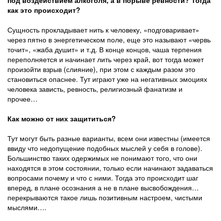
под воздействием алкоголя, а в порыве ревности? Тогда
как это происходит?
Сущность прокладывает нить к человеку, «подговаривает»
через пятно в энергетическом поле, еще это называют «червь
точит», «жаба душит» и т.д. В конце концов, чаша терпения
переполняется и начинает лить через край, вот тогда может
произойти взрыв (слияние), при этом с каждым разом это
становиться опаснее. Тут играют уже на негативных эмоциях
человека зависть, ревность, религиозный фанатизм и
прочее…
Как можно от них защититься?
Тут могут быть разные варианты, всем они известны (имеется
ввиду что недопущение подобных мыслей у себя в голове).
Большинство таких одержимых не понимают того, что они
находятся в этом состоянии, только если начинают задаваться
вопросами почему и что с ними. Тогда это происходит шаг
вперед, в плане осознания а не в плане высвобождения…
перекрываются такое лишь позитивным настроем, чистыми
мыслями….