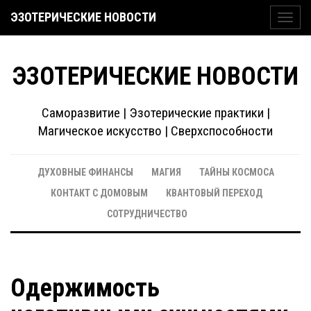
ЭЗОТЕРИЧЕСКИЕ НОВОСТИ
Toggl
navig
ЭЗОТЕРИЧЕСКИЕ НОВОСТИ
Саморазвитие | Эзотерические практики |
Магическое искусство | Сверхспособности
ДУХОВНЫЕ ФИНАНСЫ
МАГИЯ
ТАЙНЫ КОСМОСА
КОНТАКТ С ДОМОВЫМ
КВАНТОВЫЙ ПЕРЕХОД
СОТРУДНИЧЕСТВО
Одержимость