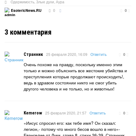
Одержимость
,
Злые духи
,
Аура
0
EsotericNews.RU
0
3
комментария
Странник
25 февраля 2020, 16:09
Ответить
0
Очень похоже на правду, поскольку именно этим
только и можно объяснить все жестокие убийства и
преступления которые продолжают происходить!,
ведь в здравом состоянии никто не смог убить
другого человека и не только, но и животных!
Kemerow
25 февраля 2020, 21:57
Ответить
0
«Иисус спросил его: как тебе имя? Он сказал:
легион,- потому что много бесов вошло в него»-
Евангелие от Луки, глава 8, стихи 26-39. Странник,