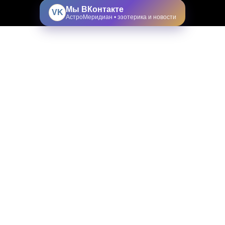
Мы ВКонтакте
VK
АстроМеридиан • эзотерика и новости