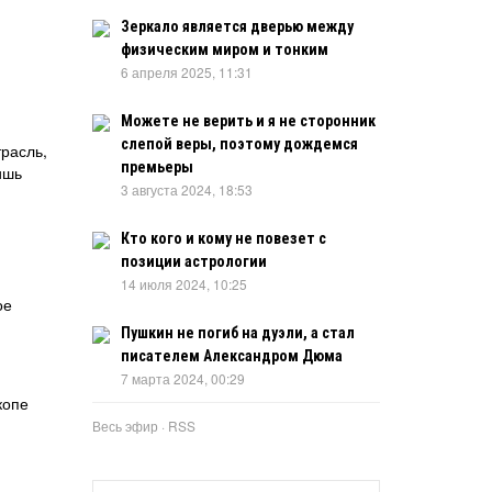
Зеркало является дверью между
физическим миром и тонким
6 апреля 2025, 11:31
Можете не верить и я не сторонник
слепой веры, поэтому дождемся
расль,
премьеры
ишь
3 августа 2024, 18:53
Кто кого и кому не повезет с
позиции астрологии
14 июля 2024, 10:25
ое
Пушкин не погиб на дуэли, а стал
писателем Александром Дюма
7 марта 2024, 00:29
копе
Весь эфир
·
RSS