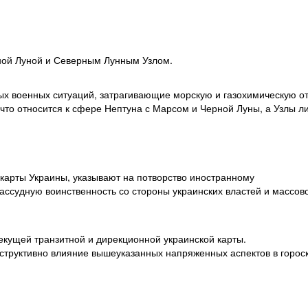
ной Луной и Северным Лунным Узлом.
х военных ситуаций, затрагивающие морскую и газохимическую от
, что относится к сфере Нептуна с Марсом и Черной Луны, а Узлы л
карты Украины, указывают на потворство иностранному
ассудную воинственность со стороны украинских властей и массов
текущей транзитной и дирекционной украинской карты.
еструктивно влияние вышеуказанных напряженных аспектов в горос