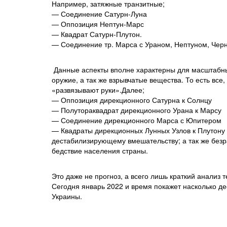
Например, затяжные транзитные;
— Соединение Сатурн-Луна
— Оппозиция Нептун-Марс
— Квадрат Сатурн-Плутон.
— Соединение тр. Марса с Ураном, Нептуном, Чер
Данные аспекты вполне характерны для масштабны
оружие, а так же взрывчатые вещества. То есть все
«развязывают руки».Далее;
— Оппозиция дирекционного Сатурна к Солнцу
— Полутораквадрат дирекционного Урана к Марсу
— Соединение дирекционного Марса с Юпитером
— Квадраты дирекционных Лунных Узлов к Плутону 
дестабилизирующему вмешательству; а так же безр
бедствие населения страны.
Это даже не прогноз, а всего лишь краткий анализ 
Сегодня январь 2022 и время покажет насколько д
Украины.