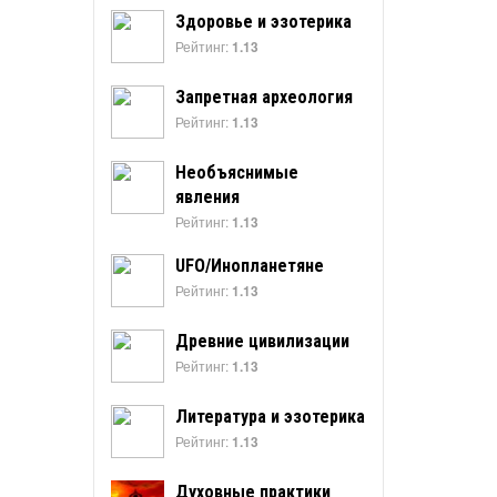
Здоровье и эзотерика
Рейтинг:
1.13
Запретная археология
Рейтинг:
1.13
Необъяснимые
явления
Рейтинг:
1.13
UFO/Инопланетяне
Рейтинг:
1.13
Древние цивилизации
Рейтинг:
1.13
Литература и эзотерика
Рейтинг:
1.13
Духовные практики