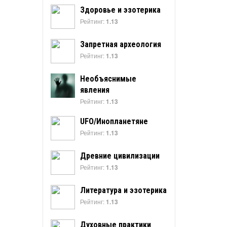
Здоровье и эзотерика
Рейтинг:
1.13
Запретная археология
Рейтинг:
1.13
Необъяснимые
явления
Рейтинг:
1.13
UFO/Инопланетяне
Рейтинг:
1.13
Древние цивилизации
Рейтинг:
1.13
Литература и эзотерика
Рейтинг:
1.13
Духовные практики