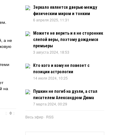
Зеркало является дверью между
физическим миром и тонким
6 апреля 2025, 11:31
ием.
Можете не верить и я не сторонник
, а не
слепой веры, поэтому дождемся
сковую
премьеры
3 августа 2024, 18:53
 теми
Кто кого и кому не повезет с
позиции астрологии
14 июля 2024, 10:25
ет
й на
Пушкин не погиб на дуэли, а стал
писателем Александром Дюма
7 марта 2024, 00:29
0
Весь эфир
·
RSS