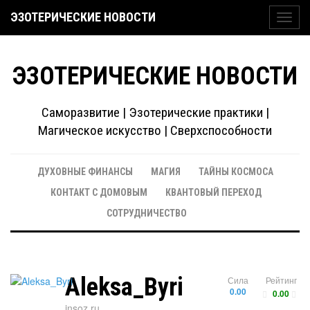
ЭЗОТЕРИЧЕСКИЕ НОВОСТИ
Toggl
navig
ЭЗОТЕРИЧЕСКИЕ НОВОСТИ
Саморазвитие | Эзотерические практики |
Магическое искусство | Сверхспособности
ДУХОВНЫЕ ФИНАНСЫ
МАГИЯ
ТАЙНЫ КОСМОСА
КОНТАКТ С ДОМОВЫМ
КВАНТОВЫЙ ПЕРЕХОД
СОТРУДНИЧЕСТВО
Aleksa_Byri
Сила
Рейтинг
0.00
0.00
insoz.ru