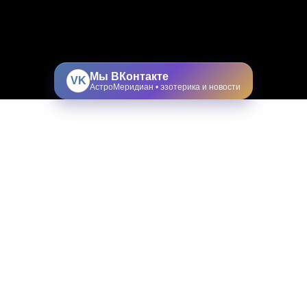
Мы ВКонтакте
VK
АстроМеридиан • эзотерика и новости