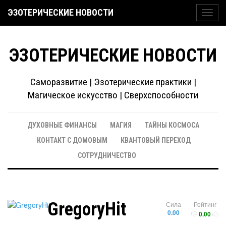
ЭЗОТЕРИЧЕСКИЕ НОВОСТИ
Toggl
navig
ЭЗОТЕРИЧЕСКИЕ НОВОСТИ
Саморазвитие | Эзотерические практики |
Магическое искусство | Сверхспособности
ДУХОВНЫЕ ФИНАНСЫ
МАГИЯ
ТАЙНЫ КОСМОСА
КОНТАКТ С ДОМОВЫМ
КВАНТОВЫЙ ПЕРЕХОД
СОТРУДНИЧЕСТВО
GregoryHit
Сила
Рейтинг
0.00
0.00