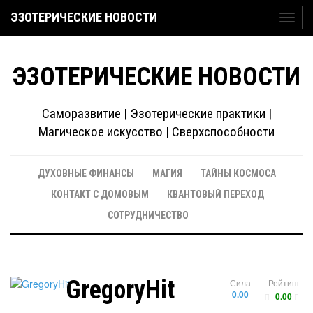
ЭЗОТЕРИЧЕСКИЕ НОВОСТИ
Toggl
navig
ЭЗОТЕРИЧЕСКИЕ НОВОСТИ
Саморазвитие | Эзотерические практики |
Магическое искусство | Сверхспособности
ДУХОВНЫЕ ФИНАНСЫ
МАГИЯ
ТАЙНЫ КОСМОСА
КОНТАКТ С ДОМОВЫМ
КВАНТОВЫЙ ПЕРЕХОД
СОТРУДНИЧЕСТВО
GregoryHit
Сила
Рейтинг
0.00
0.00