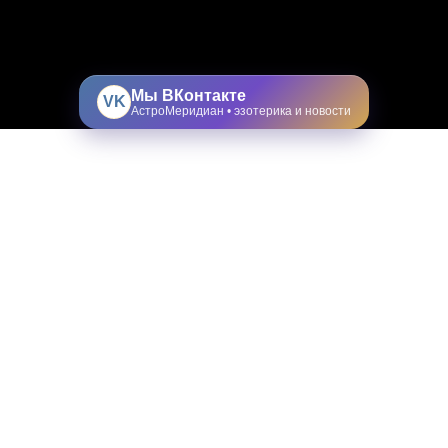
Мы ВКонтакте
VK
АстроМеридиан • эзотерика и новости