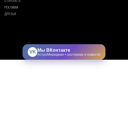
О ПРОЕКТЕ
РЕКЛАМА
ДРУЗЬЯ
Мы ВКонтакте
VK
АстроМеридиан • эзотерика и новости