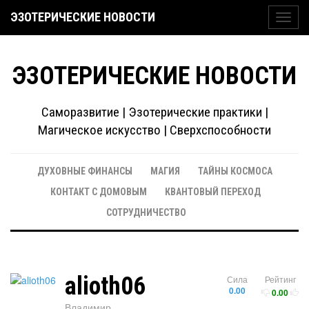
ЭЗОТЕРИЧЕСКИЕ НОВОСТИ
Toggl
navig
ЭЗОТЕРИЧЕСКИЕ НОВОСТИ
Саморазвитие | Эзотерические практики |
Магическое искусство | Сверхспособности
ДУХОВНЫЕ ФИНАНСЫ
МАГИЯ
ТАЙНЫ КОСМОСА
КОНТАКТ С ДОМОВЫМ
КВАНТОВЫЙ ПЕРЕХОД
СОТРУДНИЧЕСТВО
alioth06
Сила
Рейтинг
0.00
0.00
Владимир