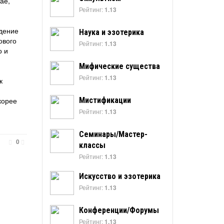
ае,
Рейтинг:
1.13
ждение
Наука и эзотерика
ового
Рейтинг:
1.13
о и
Мифические существа
Рейтинг:
1.13
к
Мистификации
корее
Рейтинг:
1.13
Семинары/Мастер-
0
классы
Рейтинг:
1.13
Искусство и эзотерика
Рейтинг:
1.13
Конференции/Форумы
Рейтинг:
1.13