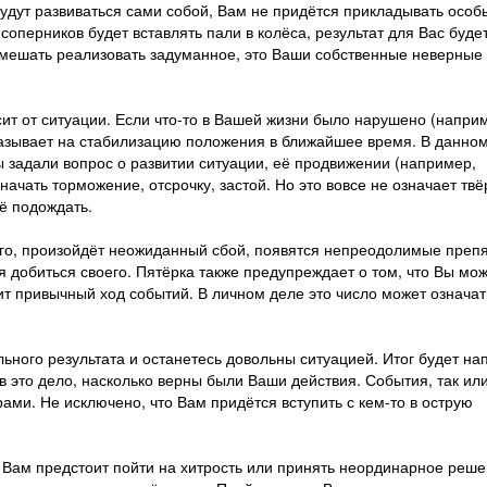
дут развиваться сами собой, Вам не придётся прикладывать особ
соперников будет вставлять пали в колёса, результат для Вас буде
омешать реализовать задуманное, это Ваши собственные неверные
ит от ситуации. Если что-то в Вашей жизни было нарушено (напри
указывает на стабилизацию положения в ближайшее время. В данно
 задали вопрос о развитии ситуации, её продвижении (например,
начать торможение, отсрочку, застой. Но это вовсе не означает тв
ё подождать.
его, произойдёт неожиданный сбой, появятся непреодолимые преп
ся добиться своего. Пятёрка также предупреждает о том, что Вы мо
т привычный ход событий. В личном деле это число может означат
ьного результата и останетесь довольны ситуацией. Итог будет н
 в это дело, насколько верны были Ваши действия. События, так ил
ми. Не исключено, что Вам придётся вступить с кем-то в острую
, Вам предстоит пойти на хитрость или принять неординарное реше