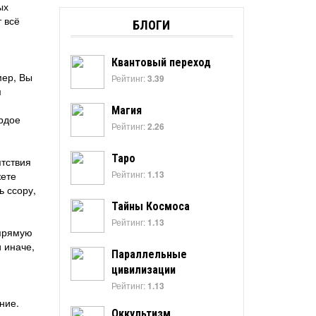
ых
т всё
БЛОГИ
Квантовый переход
мер, Вы
Рейтинг:
3.39
м
Магия
ёрдое
Рейтинг:
2.26
Таро
ятствия
Рейтинг:
1.13
жете
ь ссору,
Тайны Космоса
Рейтинг:
1.13
апрямую
и иначе,
Параллельные
цивилизации
Рейтинг:
1.13
ние.
Оккультизм