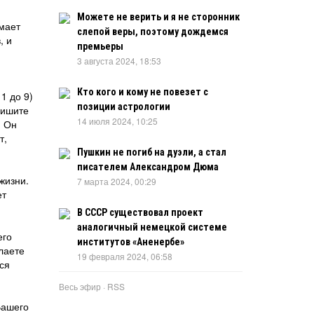
Можете не верить и я не сторонник
имает
слепой веры, поэтому дождемся
, и
премьеры
3 августа 2024, 18:53
Кто кого и кому не повезет с
1 до 9)
позиции астрологии
пишите
14 июля 2024, 10:25
. Он
т,
Пушкин не погиб на дуэли, а стал
писателем Александром Дюма
жизни.
7 марта 2024, 00:29
ет
В СССР существовал проект
аналогичный немецкой системе
его
институтов «Аненербе»
лаете
19 февраля 2024, 06:58
ся
Весь эфир
·
RSS
Вашего