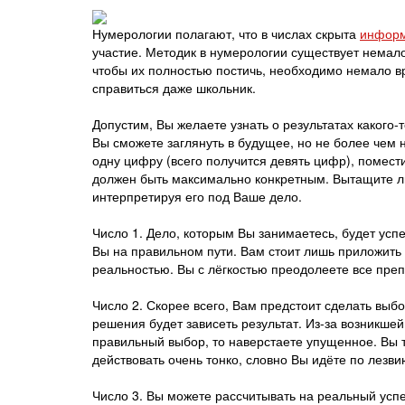
Нумерологии полагают, что в числах скрыта
информ
участие. Методик в нумерологии существует немал
чтобы их полностью постичь, необходимо немало вр
справиться даже школьник.
Допустим, Вы желаете узнать о результатах какого-
Вы сможете заглянуть в будущее, но не более чем 
одну цифру (всего получится девять цифр), помести
должен быть максимально конкретным. Вытащите л
интерпретируя его под Ваше дело.
Число 1. Дело, которым Вы занимаетесь, будет ус
Вы на правильном пути. Вам стоит лишь приложить 
реальностью. Вы с лёгкостью преодолеете все препя
Число 2. Скорее всего, Вам предстоит сделать выб
решения будет зависеть результат. Из-за возникше
правильный выбор, то наверстаете упущенное. Вы та
действовать очень тонко, словно Вы идёте по лезви
Число 3. Вы можете рассчитывать на реальный усп