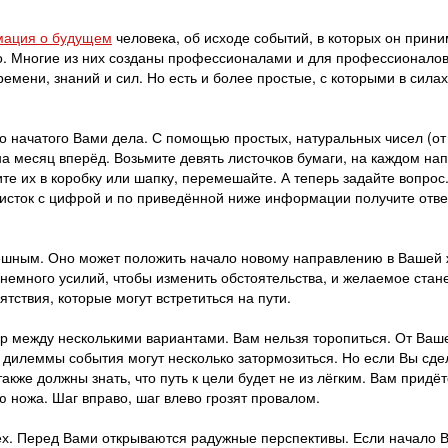
ация о будущем
человека, об исходе событий, в которых он прин
о. Многие из них созданы профессионалами и для профессионалов
емени, знаний и сил. Но есть и более простые, с которыми в силах
то начатого Вами дела. С помощью простых, натуральных чисел (от 
на месяц вперёд. Возьмите девять листочков бумаги, на каждом на
те их в коробку или шапку, перемешайте. А теперь задайте вопрос
исток с цифрой и по приведённой ниже информации получите отве
пешным. Оно может положить начало новому направлению в Вашей 
немного усилий, чтобы изменить обстоятельства, и желаемое стан
тствия, которые могут встретиться на пути.
ор между несколькими вариантами. Вам нельзя торопиться. От Ваш
й дилеммы события могут несколько затормозиться. Но если Вы сде
кже должны знать, что путь к цели будет не из лёгким. Вам придёт
ю ножа. Шаг вправо, шаг влево грозят провалом.
ех. Перед Вами открываются радужные перспективы. Если начало 