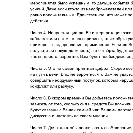
мероприятия было успешным, то дальше события бу
усилий. Даже если кто-то из недоброжелателей или 
равно положительным. Единственное, что может п
действия.
Число 4. Непростая цифра. Её интерпретация завис
заболели или с кем-то поссорились), то четвёрка 
примере – выздоровление, примирение. Если же Вы
получите ли новую должность), то четвёрка будет оз
«нет», просто, вероятно, Вам будет необходимо ещ
Число 5. Это не самая приятная цифра. Скорее вс
на пути к цели. Вполне вероятно, что Вам не удаст
совершить необдуманный поступок, который наруши
конфликт или разлуку.
Число 6. В скором времени Вы добьётесь положител
зависеть от того, сколько сил и средств Вы вложили
будут связаны с Вашей семьёй или Вашими партнёра
дискуссию и настоять на своём мнении.
Число 7. Для того чтобы реализовать своё желание