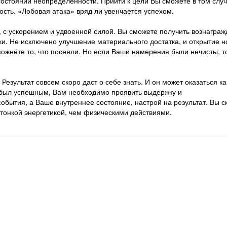
состоянии неопределённости. Прийти к цели Вы сможете в том случ
ость. «Лобовая атака» вряд ли увенчается успехом.
, с ускорением и удвоенной силой. Вы сможете получить вознагра
ки. Не исключено улучшение материального достатка, и открытие н
ожнёте то, что посеяли. Но если Ваши намерения были нечисты, т
Результат совсем скоро даст о себе знать. И он может оказаться ка
г был успешным, Вам необходимо проявить выдержку и
бытия, а Ваше внутреннее состояние, настрой на результат. Вы с
тонкой энергетикой, чем физическими действиями.