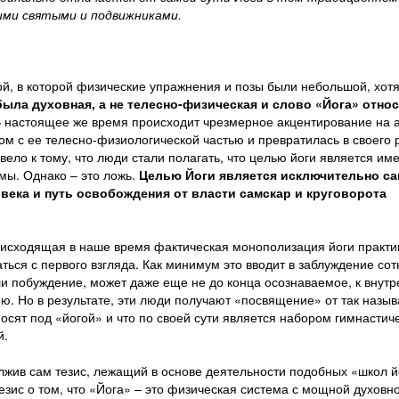
ними святыми и подвижниками.
й, в которой физические упражнения и позы были небольшой, хотя
была духовная, а не телесно-физическая и слово «Йога» отно
В настоящее же время происходит чрезмерное акцентирование на 
м с ее телесно-физиологической частью и превратилась в своего 
вело к тому, что люди стали полагать, что целью йоги является им
мы. Однако – это ложь.
Целью Йоги является исключительно са
века и путь освобождения от власти самскар и круговорота
оисходящая в наше время фактическая монополизация йоги практи
аться с первого взгляда. Как минимум это вводит в заблуждение сот
ли побуждение, может даже еще не до конца осознаваемое, к внут
ию. Но в результате, эти люди получают «посвящение» от так назы
осят под «йогой» и что по своей сути является набором гимнастич
й.
 лжив сам тезис, лежащий в основе деятельности подобных «школ й
 тезис о том, что «Йога» – это физическая система с мощной духовн