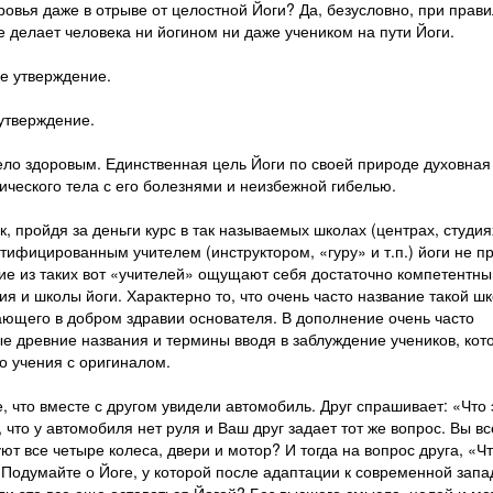
ровья даже в отрыве от целостной Йоги? Да, безусловно, при прав
 делает человека ни йогином ни даже учеником на пути Йоги.
е утверждение.
утверждение.
 тело здоровым. Единственная цель Йоги по своей природе духовная
ческого тела с его болезнями и неизбежной гибелью.
, пройдя за деньги курс в так называемых школах (центрах, студия
ертифицированным учителем (инструктором, «гуру» и т.п.) йоги не п
огие из таких вот «учителей» ощущают себя достаточно компетентн
ия и школы йоги. Характерно то, что очень часто название такой ш
ющего в добром здравии основателя. В дополнение очень часто
е древние названия и термины вводя в заблуждение учеников, кот
о учения с оригиналом.
, что вместе с другом увидели автомобиль. Друг спрашивает: «Что 
 что у автомобиля нет руля и Ваш друг задает тот же вопрос. Вы в
ют все четыре колеса, двери и мотор? И тогда на вопрос друга, «Ч
 Подумайте о Йоге, у которой после адаптации к современной зап