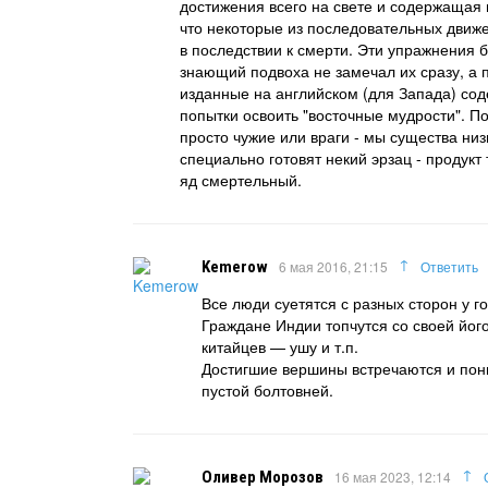
достижения всего на свете и содержащая в
что некоторые из последовательных движе
в последствии к смерти. Эти упражнения 
знающий подвоха не замечал их сразу, а 
изданные на английском (для Запада) со
попытки освоить "восточные мудрости". По
просто чужие или враги - мы существа низ
специально готовят некий эрзац - продук
яд смертельный.
↑
Kemerow
6 мая 2016, 21:15
Ответить
Все люди суетятся с разных сторон у г
Граждане Индии топчутся со своей його
китайцев — ушу и т.п.
Достигшие вершины встречаются и пон
пустой болтовней.
↑
Оливер Морозов
16 мая 2023, 12:14