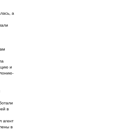
лась, а
лали
нам
ла
ацию и
олонию-
с
аботали
ией в
л агент
лены в