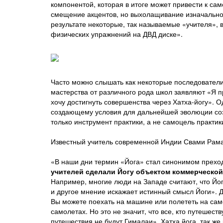
компонентой, которая в итоге может привести к са
смещение акцентов, но выхолащивание изначальной 
результате некоторые, так называемые «учителя», 
физических упражнений на ДВД диске».
Часто можно слышать как некоторые последователи
мастерства от различного рода школ заявляют «Я п
хочу достигнуть совершенства через Хатха-йогу». О
создающему условия для дальнейшей эволюции созн
только инструмент практики, а не самоцель практик
Известный учитель современной Индии Свами Рама 
«В наши дни термин «Йога» стал синонимом преход
учителей сделали Йогу объектом коммерческой 
Например, многие люди на Западе считают, что Йога 
и другое мнение искажает истинный смысл Йоги». 
Вы можете поехать на машине или полететь на са
самолетах. Но это не значит, что все, кто путешес
путешествия не будут Гималаи». Хатха йога, так же 