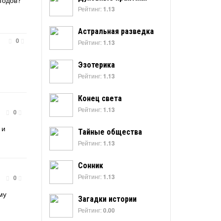
тодов?
Рейтинг:
1.13
Астральная разведка
0
Рейтинг:
1.13
Эзотерика
Рейтинг:
1.13
Конец света
Рейтинг:
1.13
0
 и
Тайные общества
Рейтинг:
1.13
Сонник
Рейтинг:
1.13
0
му
Загадки истории
Рейтинг:
0.00