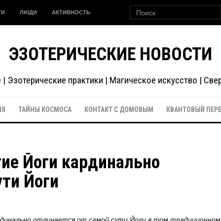
ГИ
ЛЮДИ
АКТИВНОСТЬ
ЭЗОТЕРИЧЕСКИЕ НОВОСТИ
| Эзотерические практики | Магическое искусство | Св
ИЯ
ТАЙНЫ КОСМОСА
КОНТАКТ С ДОМОВЫМ
КВАНТОВЫЙ ПЕР
ие Йоги кардинально
ути Йоги
динально отличается от самой сути Йоги в том традиционном