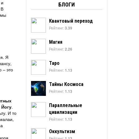
 и
БЛОГИ
 В
ммы
Квантовый переход
Рейтинг:
3.39
Магия
Рейтинг:
2.26
я. Я
лансу,
Таро
 – это
Рейтинг:
1.13
Тайны Космоса
Рейтинг:
1.13
нтных
Параллельные
 Йогу
.
цивилизации
ту. И то
ималаи,
Рейтинг:
1.13
на
Оккультизм
воря
Рейтинг:
1.13