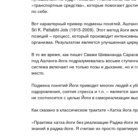
«транспортные средства», которые помогают достич
по себе.
Вот характерный пример подмены понятий. Аштанга
Sri K. Pattabhi Jois (1915-2009). Этот метод йоги
позиций – процесс, который производит интенсивн
организма. Результатом является улучшенная цирку
В то же время, как пишет Свами Шивананда Сарасв
под Аштанга-йога подразумевалась восьми ступенча
система включает не только позы и дыхание, но и
место.
Подмена понятий Йоги приводит многих людей к убеж
оздоровления, снятия стресса и т.п. – является заня
не соотносится с целью Йоги в самореализации выс
Как сказано в классическом трактате «Хатха йога п
«Практика хатха-йоги без реализации Раджа-йоги я
знаний в раджа-йоге. Я считаю их просто практику