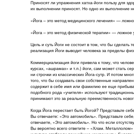
Приносят ли упражнения хатха-йоги пользу для здо
их выполнении приносят. Но одно их выполнение не
«Йога – это метод медицинского лечения» — ложно
«Йога – это метод физической терапии» — ложное 
Цель и суть Йоги не состоит в том, что бы сделать
реализация Йоги выводит человека за пределы физи
Коммерциализация йоги привела к тому, что человек
курсах, «ашрамах» и т.п.) йоги, сам может стать с
ни строчки из классических Йога-сутр. И потом мн
того, что бы создавать свои собственные направлен
содержит в себе имя или фамилию ее еще прибыва
подобного рода «учителя» используют традиционны
принимают это за реальную преемственность новог
Когда Йога перестает быть Йогой? Представьте себе
Вы отвечаете: «Это автомобиль». Представьте себе,
отвечаете, «Это автомобиль». Но что если отсутству
Вы вероятно всего ответите – «Хлам. Металлолом»