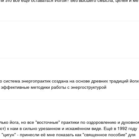
ли это все еще оставаться Йогой? Без высшего смысла, целей и ме
го система энергопрактик создана на основе древних традиций йоги
е эффективные методики работы с энергоструктурой
лько йога, но все "восточные" практики по оздоровлению и духовно
т) к нам в сильно урезанном и искажённом виде. Ещё в 1992 году
"цигун" - принесли её мне показать как "священное пособие" для