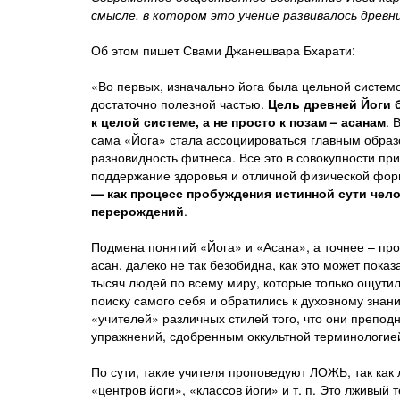
смысле, в котором это учение развивалось древ
Об этом пишет Свами Джанешвара Бхарати:
«Во первых, изначально йога была цельной системо
достаточно полезной частью.
Цель древней Йоги 
к целой системе, а не просто к позам – асанам
. 
сама «Йога» стала ассоциироваться главным образо
разновидность фитнеса. Все это в совокупности при
поддержание здоровья и отличной физической фор
— как процесс пробуждения истинной сути чело
перерождений
.
Подмена понятий «Йога» и «Асана», а точнее – пр
асан, далеко не так безобидна, как это может показ
тысяч людей по всему миру, которые только ощути
поиску самого себя и обратились к духовному знан
«учителей» различных стилей того, что они преподн
упражнений, сдобренным оккультной терминологие
По сути, такие учителя проповедуют ЛОЖЬ, так как
«центров йоги», «классов йоги» и т. п. Это лживый