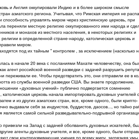
ковь и Англия оккупировали Индию и в более широком смысле
стран азиатского региона. Учитывая, что Римская империя не распа
 способность управлять миром через християнскую церковь, при
чала переняли местную религию оккупированного ими народа и сде
нников и монахов из местного населения, в некоторых религиях и
 религии в определенной стране-народу, католическая церковь и
 правили миром.
находятся под их тайным * контролем , за исключением (насколько 
.
лась в начале 20 века с посланиями Махатм человечеству, она бы
как агент российской военной разведки с задачей разрушить репут
они переживали ее. Чтобы предотвратить это, они отправили ее в к
котта из службы военной разведки США. Вы знаете продолжение.
отношении «духовных учений» публично подвергается сомнению
), католическая церковь начала импортировать духовных учителей 
затем и из других азиатских стран, все, кроме одного, были крипто-
лично выдавали себя за индуистов, буддистов, даосов..., но тайно р
рая является самой сильной разведывательно-подрывной организац
 привезли на Запад с задачей оболванить духовных искателей, бы
ругие агенты-духовные учителя, и все, кроме одного, были отправ
яют свои контрразвивающие учения по всему миру, загрязняя умы