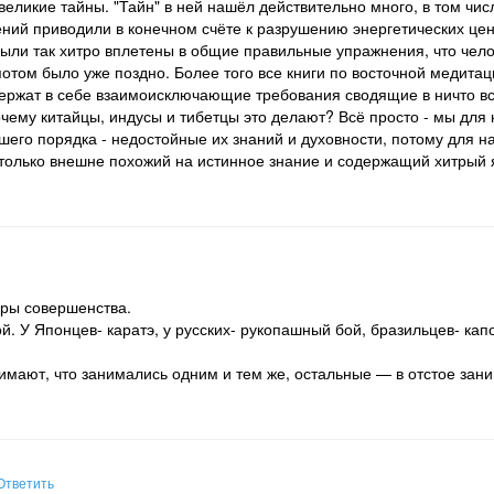
еликие тайны. "Тайн" в ней нашёл действительно много, в том числ
ний приводили в конечном счёте к разрушению энергетических цен
были так хитро вплетены в общие правильные упражнения, что чело
потом было уже поздно. Более того все книги по восточной медитац
держат в себе взаимоисключающие требования сводящие в ничто в
чему китайцы, индусы и тибетцы это делают? Всё просто - мы для 
шего порядка - недостойные их знаний и духовности, потому для н
т только внешне похожий на истинное знание и содержащий хитрый 
оры совершенства.
й. У Японцев- каратэ, у русских- рукопашный бой, бразильцев- кап
имают, что занимались одним и тем же, остальные — в отстое зан
Ответить