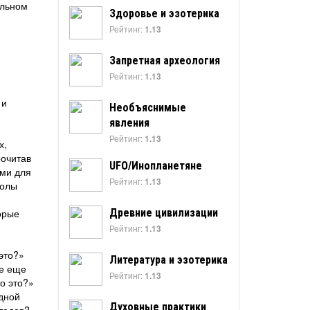
ильном
Здоровье и эзотерика
Рейтинг:
1.13
Запретная археология
Рейтинг:
1.13
 и
Необъяснимые
явления
Рейтинг:
1.13
х,
рочитав
UFO/Инопланетяне
ыми для
Рейтинг:
1.13
колы
орые
Древние цивилизации
Рейтинг:
1.13
это?»
Литература и эзотерика
се еще
Рейтинг:
1.13
то это?»
адной
Духовные практики