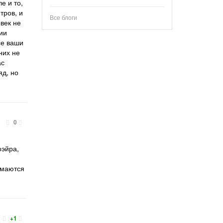
е и то,
тров, и
Все блоги
век не
ии
се ваши
них не
ас
яд, но
0
оэйра,
имаются
+1