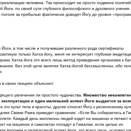
мореализации человека. Так происходит не просто подмена понятий
Йоги, по своей сути глубокого философского и духовного учения.
в погоне за прибылью фактически доводят Йогу до уровня «програ
 Йоги, в том числе и получившие различного рода сертификаты
рактикую только Хатха йогу, меня не интересует глубокая медитаци
днако Хатха-йога это всего лишь метод приведения организма к ба
ания. Без этой цели занятия Хатха-йогой бессмысленны, ибо тело
и.
в своих лекциях объяснял:
ящего увлечения ли простого чудачества.
Множество некомпете
эксплуатации и один маленький аспект Йоги выдается за всю
это культ тела и красоты, другие относят Йогу к религиозному куль
Далее Свами Рама приводит сравнение: «Если Вы собираетесь в Г
молете. Каждый день миллионы людей ездят на машинах и летают 
твует на машинах и самолетах попадут в Гималаи, если целью их
как впрочем и религиозный аспект йоги, это всего лишь, условно го