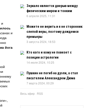
Зеркало является дверью между
физическим миром и тонким
6 апреля 2025, 11:31
 и
Можете не верить и я не сторонник
силось
слепой веры, поэтому дождемся
асанах и
премьеры
рода
3 августа 2024, 18:53
енно
ма йога
Кто кого и кому не повезет с
позиции астрологии
14 июля 2024, 10:25
кой
ни
Пушкин не погиб на дуэли, а стал
реннему
писателем Александром Дюма
ваемых
7 марта 2024, 00:29
еских
Весь эфир
·
RSS
оги»,
ой