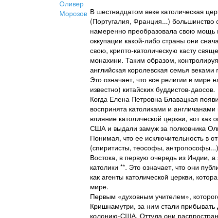
В шестнадцатом веке католическая цер
(Португалия, Франция...) большинство 
намеренно преобразовала свою мощь и
оккупации какой-либо страны они сна
свою, крипто-католическую касту свяще
монахини. Таким образом, контролируя
английская королевская семья веками
Это означает, что все религии в мире 
известно) китайских буддистов-даосов
Когда Елена Петровна Блавацкая появи
воспринята католиками и англичанами 
влияние католической церкви, вот как 
США и выдали замуж за полковника Ол
Понимая, что ее исключительность в 
(спиритисты, теософы, антропософы...
Востока, в первую очередь из Индии, а 
католики **. Это означает, что они пуб
как агенты католической церкви, кото
мире.
Первым «духовным учителем», которого
Кришнамутри, за ним стали прибывать д
колонию-США. Оттуда они распростран