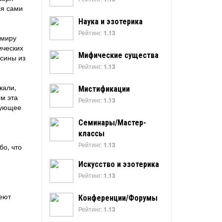
ся сами
Наука и эзотерика
Рейтинг:
1.13
 миру
ических
Мифические существа
ксины из
Рейтинг:
1.13
жали,
Мистификации
ем эта
Рейтинг:
1.13
рующее
Семинары/Мастер-
классы
Рейтинг:
1.13
бо, что
Искусство и эзотерика
Рейтинг:
1.13
меют
Конференции/Форумы
Рейтинг:
1.13