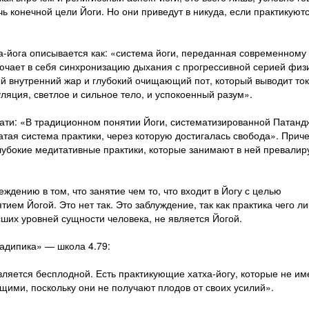
ь конечной цели Йоги. Но они приведут в никуда, если практикуют
-йога описывается как: «система йоги, переданная современному
 включает в себя синхронизацию дыхания с прогрессивной серией физ
ый внутренний жар и глубокий очищающий пот, который выводит то
ляция, светлое и сильное тело, и успокоенный разум».
ати: «В традиционном понятии Йоги, систематизированной Патанд
тая система практики, через которую достигалась свобода». Прич
 глубокие медитативные практики, которые занимают в ней превали
дению в том, что занятие чем то, что входит в Йогу с целью
тием Йогой. Это нет так. Это заблуждение, так как практика чего ли
ших уровней сущности человека, не является Йогой.
радипика» — школа 4.79:
вляется бесплодной. Есть практикующие хатха-йогу, которые не и
ющими, поскольку они не получают плодов от своих усилий».