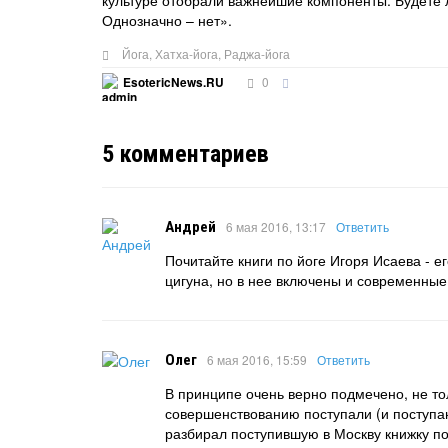
культуре отобрали важнейшие компоненты. Будете 
Однозначно – нет».
Йога
,
Хатха-йога
,
Раджа-йога
0
EsotericNews.RU
5
комментариев
Андрей
6 мая 2016, 13:17
Ответить
Почитайте книги по йоге Игоря Исаева - е
цигуна, но в нее включены и современны
Олег
6 мая 2016, 15:59
Ответить
В принципе очень верно подмечено, не то
совершенствованию поступали (и поступаю
разбирал поступившую в Москву книжку по 