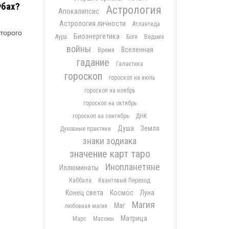
убах?
Астрология
Апокалипсис
Астрология личности
Атлантида
оторого
Биоэнергетика
Аура
Боги
Ведьма
войны
Вселенная
Время
гадание
Галактика
гороскоп
гороскоп на июль
гороскоп на ноябрь
гороскоп на октябрь
гороскоп на сентябрь
ДНК
Душа
Земля
Духовные практики
знаки зодиака
значение карт таро
Инопланетяне
Иллюминаты
Каббала
Квантовый Переход
Конец света
Космос
Луна
Магия
Маг
любовная магия
Матрица
Марс
Масоны