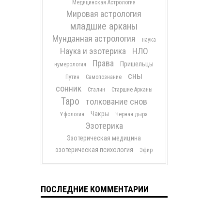
Медицинская Астрология
Мировая астрология
младшие арканы
Мунданная астрология
наука
Наука и эзотерика
НЛО
Права
Пришельцы
нумерология
сны
Путин
Самопознание
сонник
Сталин
Старшие Арканы
Таро
толкование снов
Чакры
Уфология
Черная дыра
Эзотерика
Эзотерическая медицина
эзотерическая психология
Эфир
ПОСЛЕДНИЕ КОММЕНТАРИИ