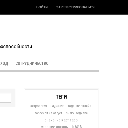
ВОЙТИ
ЗАРЕГИСТРИРОВАТЬСЯ
ерхспособности
ЕХОД
СОТРУДНИЧЕСТВО
ТЕГИ
гадание
астрология
гадание онлайн
гороскоп на август
знаки зодиака
значение карт таро
старшие арканы
NASA