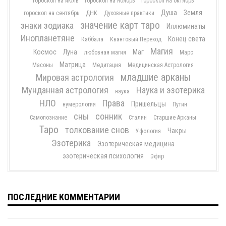
гороскоп на июль
гороскоп на ноябрь
гороскоп на октябрь
Душа
Земля
гороскоп на сентябрь
ДНК
Духовные практики
значение карт таро
знаки зодиака
Иллюминаты
Инопланетяне
Конец света
Каббала
Квантовый Переход
Магия
Космос
Луна
Маг
любовная магия
Марс
Матрица
Масоны
Медитация
Медицинская Астрология
младшие арканы
Мировая астрология
Мунданная астрология
Наука и эзотерика
наука
НЛО
Права
Пришельцы
нумерология
Путин
сны
сонник
Самопознание
Сталин
Старшие Арканы
Таро
толкование снов
Чакры
Уфология
Эзотерика
Эзотерическая медицина
эзотерическая психология
Эфир
ПОСЛЕДНИЕ КОММЕНТАРИИ