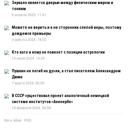
Зеркало является дверью между физическим миром и
тонким
6 апреля 2025, 11:31
Можете не верить и я не сторонник слепой веры, поэтому
дождемся премьеры
3 августа 2024, 18:53
Кто кого и кому не повезет с позиции астрологии
14 июля 2024, 10:25
Пушкин не погиб на дуэли, а стал писателем Александром
Дюма
7 марта 2024, 00:29
В СССР существовал проект аналогичный немецкой
системе институтов «Аненербе»
19 февраля 2024, 06:58
Весь эфир
·
RSS