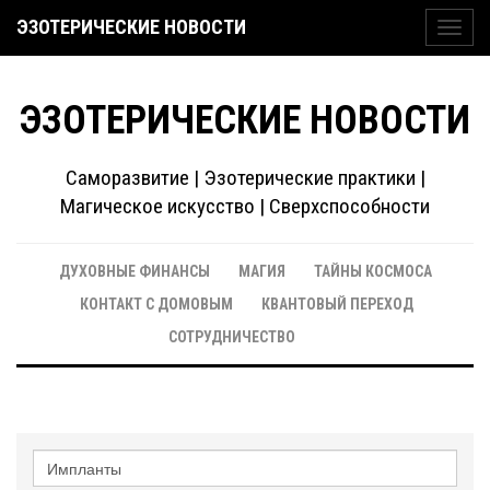
ЭЗОТЕРИЧЕСКИЕ НОВОСТИ
Toggl
navig
ЭЗОТЕРИЧЕСКИЕ НОВОСТИ
Саморазвитие | Эзотерические практики |
Магическое искусство | Сверхспособности
ДУХОВНЫЕ ФИНАНСЫ
МАГИЯ
ТАЙНЫ КОСМОСА
КОНТАКТ С ДОМОВЫМ
КВАНТОВЫЙ ПЕРЕХОД
СОТРУДНИЧЕСТВО