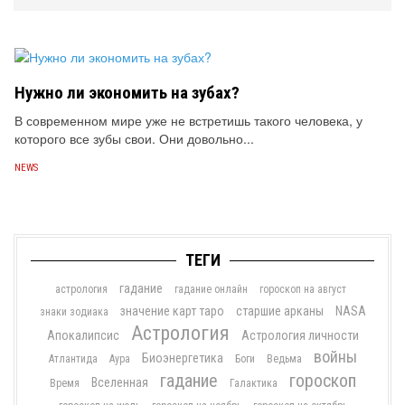
Нужно ли экономить на зубах?
В современном мире уже не встретишь такого человека, у
которого все зубы свои. Они довольно...
NEWS
ТЕГИ
гадание
астрология
гадание онлайн
гороскоп на август
значение карт таро
старшие арканы
NASA
знаки зодиака
Астрология
Апокалипсис
Астрология личности
войны
Биоэнергетика
Атлантида
Аура
Боги
Ведьма
гадание
гороскоп
Вселенная
Время
Галактика