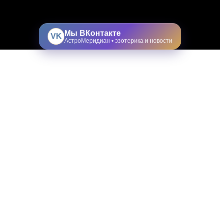
Мы ВКонтакте
VK
АстроМеридиан • эзотерика и новости