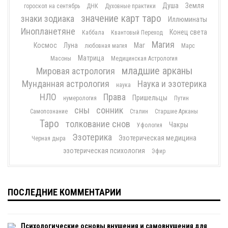
Душа
Земля
гороскоп на сентябрь
ДНК
Духовные практики
значение карт таро
знаки зодиака
Иллюминаты
Инопланетяне
Конец света
Каббала
Квантовый Переход
Магия
Космос
Луна
Маг
любовная магия
Марс
Матрица
Масоны
Медицинская Астрология
младшие арканы
Мировая астрология
Мунданная астрология
Наука и эзотерика
наука
НЛО
Права
Пришельцы
нумерология
Путин
сны
сонник
Самопознание
Сталин
Старшие Арканы
Таро
толкование снов
Чакры
Уфология
Эзотерика
Эзотерическая медицина
Черная дыра
эзотерическая психология
Эфир
ПОСЛЕДНИЕ КОММЕНТАРИИ
Психологические основы внушения и самовнушения для