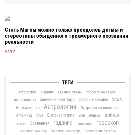
Стать Магом можно только преодолев догмы и
стереотипы обыденного трехмерного осознания
реальности
МАГИЯ
ТЕГИ
гадание
астрология
гадание онлайн
гороскоп на август
значение карт таро
старшие арканы
NASA
знаки зодиака
Астрология
Апокалипсис
Астрология личности
войны
Биоэнергетика
Атлантида
Аура
Боги
Ведьма
гадание
гороскоп
Вселенная
Время
Галактика
гороскоп на июль
гороскоп на ноябрь
гороскоп на октябрь