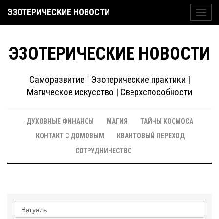
ЭЗОТЕРИЧЕСКИЕ НОВОСТИ
Toggl
navig
ЭЗОТЕРИЧЕСКИЕ НОВОСТИ
Саморазвитие | Эзотерические практики |
Магическое искусство | Сверхспособности
ДУХОВНЫЕ ФИНАНСЫ
МАГИЯ
ТАЙНЫ КОСМОСА
КОНТАКТ С ДОМОВЫМ
КВАНТОВЫЙ ПЕРЕХОД
СОТРУДНИЧЕСТВО