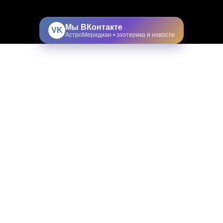
Мы ВКонтакте
VK
АстроМеридиан • эзотерика и новости