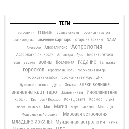
ТЕГИ
гадание
астрология
гадание онлайн
гороскоп на август
значение карт таро
старшие арканы
NASA
знаки зодиака
Астрология
Апокалипсис
Аненербе
Астрология личности
Биоэнергетика
Атлантида
Аура
гадание
войны
Вселенная
Боги
Ведьма
Галактика
гороскоп
гороскоп на июль
гороскоп на ноябрь
гороскоп на октябрь
гороскоп на сентябрь
ДНК
знаки зодиака
Душа
Земля
Духовные практики
значение карт таро
Инопланетяне
Иллюминаты
Конец света
Космос
Луна
Каббала
Квантовый Переход
Магия
Маг
Матрица
любовная магия
Марс
Масоны
Мировая астрология
Медицинская Астрология
младшие арканы
Мунданная астрология
наука