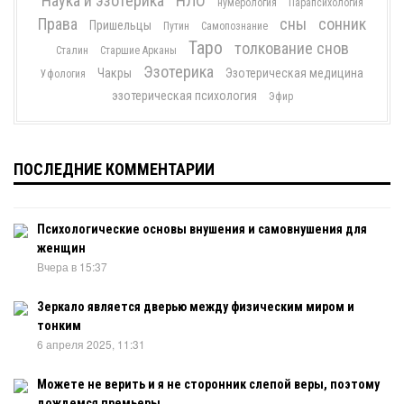
Наука и эзотерика
НЛО
нумерология
Парапсихология
Права
сны
сонник
Пришельцы
Путин
Самопознание
Таро
толкование снов
Сталин
Старшие Арканы
Эзотерика
Чакры
Эзотерическая медицина
Уфология
эзотерическая психология
Эфир
ПОСЛЕДНИЕ КОММЕНТАРИИ
Психологические основы внушения и самовнушения для
женщин
Вчера в 15:37
Зеркало является дверью между физическим миром и
тонким
6 апреля 2025, 11:31
Можете не верить и я не сторонник слепой веры, поэтому
дождемся премьеры