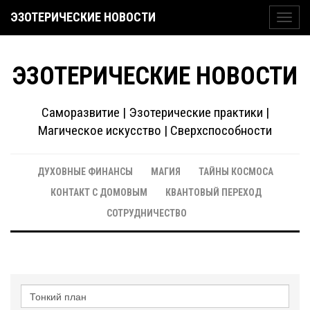
ЭЗОТЕРИЧЕСКИЕ НОВОСТИ
Toggl
navig
ЭЗОТЕРИЧЕСКИЕ НОВОСТИ
Саморазвитие | Эзотерические практики |
Магическое искусство | Сверхспособности
ДУХОВНЫЕ ФИНАНСЫ
МАГИЯ
ТАЙНЫ КОСМОСА
КОНТАКТ С ДОМОВЫМ
КВАНТОВЫЙ ПЕРЕХОД
СОТРУДНИЧЕСТВО