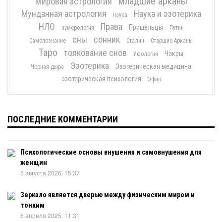
младшие арканы
Мировая астрология
Мунданная астрология
Наука и эзотерика
наука
НЛО
Права
Пришельцы
нумерология
Путин
сны
сонник
Самопознание
Сталин
Старшие Арканы
Таро
толкование снов
Чакры
Уфология
Эзотерика
Эзотерическая медицина
Черная дыра
эзотерическая психология
Эфир
ПОСЛЕДНИЕ КОММЕНТАРИИ
Психологические основы внушения и самовнушения для
женщин
5 августа 2026, 15:37
Зеркало является дверью между физическим миром и
тонким
6 апреля 2025, 11:31