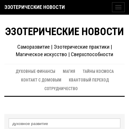
ЭЗОТЕРИЧЕСКИЕ НОВОСТИ
Toggl
navig
ЭЗОТЕРИЧЕСКИЕ НОВОСТИ
Саморазвитие | Эзотерические практики |
Магическое искусство | Сверхспособности
ДУХОВНЫЕ ФИНАНСЫ
МАГИЯ
ТАЙНЫ КОСМОСА
КОНТАКТ С ДОМОВЫМ
КВАНТОВЫЙ ПЕРЕХОД
СОТРУДНИЧЕСТВО