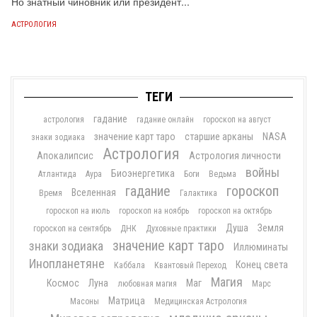
Но знатный чиновник или президент...
АСТРОЛОГИЯ
ТЕГИ
гадание
астрология
гадание онлайн
гороскоп на август
значение карт таро
старшие арканы
NASA
знаки зодиака
Астрология
Апокалипсис
Астрология личности
войны
Биоэнергетика
Атлантида
Аура
Боги
Ведьма
гадание
гороскоп
Вселенная
Время
Галактика
гороскоп на июль
гороскоп на ноябрь
гороскоп на октябрь
Душа
Земля
гороскоп на сентябрь
ДНК
Духовные практики
значение карт таро
знаки зодиака
Иллюминаты
Инопланетяне
Конец света
Каббала
Квантовый Переход
Магия
Космос
Луна
Маг
любовная магия
Марс
Матрица
Масоны
Медицинская Астрология