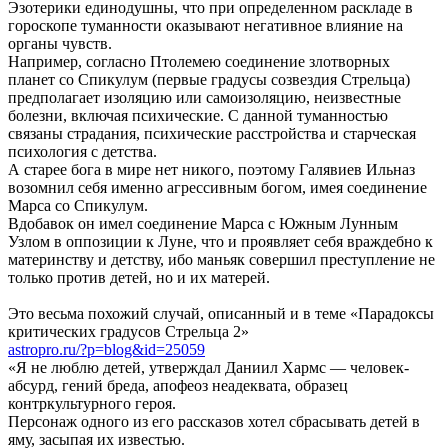
Эзотерики единодушны, что при определенном раскладе в
гороскопе туманности оказывают негативное влияние на
органы чувств.
Например, согласно Птолемею соединение злотворных
планет со Спикулум (первые градусы созвездия Стрельца)
предполагает изоляцию или самоизоляцию, неизвестные
болезни, включая психические. С данной туманностью
связаны страдания, психические расстройства и старческая
психология с детства.
А старее бога в мире нет никого, поэтому Галявиев Ильназ
возомнил себя именно агрессивным богом, имея соединение
Марса со Спикулум.
Вдобавок он имел соединение Марса с Южным Лунным
Узлом в оппозиции к Луне, что и проявляет себя враждебно к
материнству и детству, ибо маньяк совершил преступление не
только против детей, но и их матерей.
Это весьма похожий случай, описанный и в теме «Парадоксы
критических градусов Стрельца 2»
astropro.ru/?p=blog&id=25059
«Я не люблю детей, утверждал Даниил Хармс — человек-
абсурд, гений бреда, апофеоз неадеквата, образец
контркультурного героя.
Персонаж одного из его рассказов хотел сбрасывать детей в
яму, засыпая их известью.