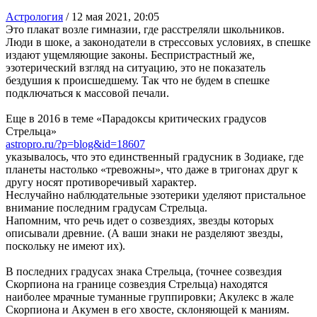
Астрология
/
12 мая 2021, 20:05
Это плакат возле гимназии, где расстреляли школьников.
Люди в шоке, а законодатели в стрессовых условиях, в спешке
издают ущемляющие законы. Беспристрастный же,
эзотерический взгляд на ситуацию, это не показатель
бездушия к происшедшему. Так что не будем в спешке
подключаться к массовой печали.
Еще в 2016 в теме «Парадоксы критических градусов
Стрельца»
astropro.ru/?p=blog&id=18607
указывалось, что это единственный градусник в Зодиаке, где
планеты настолько «тревожны», что даже в тригонах друг к
другу носят противоречивый характер.
Неслучайно наблюдательные эзотерики уделяют пристальное
внимание последним градусам Стрельца.
Напомним, что речь идет о созвездиях, звезды которых
описывали древние. (А ваши знаки не разделяют звезды,
поскольку не имеют их).
В последних градусах знака Стрельца, (точнее созвездия
Скорпиона на границе созвездия Стрельца) находятся
наиболее мрачные туманные группировки; Акулекс в жале
Скорпиона и Акумен в его хвосте, склоняющей к маниям.