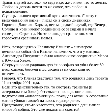
Травить детей жестоко, но ведь надо же с ними что-то делать.
Любовь к детям» почти то же самое, что любовь к
испражнениям.
С улицы слышен противный крик мальчишек. Я лежу и
выдумываю им казнь», писал он в своих дневниках.
Гороскоп Даниила Хармса, весьма редкий случай, где Венера,
Солнце и Уран имеют соединение со звездами в начале
созвездия Стрельца. Но это лишь для сравнения, хотя
гороскопы сравнивать нельзя.
Итак, возвращаясь к Галявиеву Ильназу – антигерою
печальных событий в Казане, напомним, что и у маньяка
Александра Пичушкина было аналогичное соединение Марса
с Южным Узлом.
Сформулировав радикальную философию он убил более 60
алкоголиков, бомжей и др. людей за их социальную
никчемность.
Говорят, что Ильназ хвастался тем, что родился в день теракта
11 сентября 2001 года.
Если это действительно так, то смотреть транзиты (и
астероиды тем более), бессмысленно, ведь они лишь
подготовили «благоприятную» почву для атаки. А созревание
мании убивать людей началось гораздо ранее.
Представьте, кто-то хвастается, что родился в день начала
мировой войны. Это уже показатель скрытой