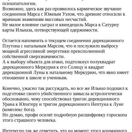
психопатологии.
Возможно, здесь как раз проявилось кармическое звучание
соединения Марса с Южным Узлом, что древние относили к
мрачным знамениям массовых несчастий.
Не малое влияние сыграл и квиндециль Марса к Сатурну
карты Ильназа, потворствующей одержимости.
Остается напомнить о текущем соединении дирекционного
Плутона с натальным Марсом, что и послужило выбросу
мощной агрессивной энергетики преисполненной
собственной сверхзначимости.
А к выбору объекта для атаки, подтолкнул полуквадрат
дирекционного Меркурия к его Солнцу и квадрат
дирекционной Луны к натальному Меркурию, что явно имеет
отношение к школе и ученикам.
Конечно, ужасно так рассуждать, но все же Ильназ подошел к
подготовке своего убийственного замысла астрологически
обоснованно, чему способствовал тригон дирекционного
Урана к Юпитеру и тригон дирекционного Нептуна к Луне
(комплекс бога).
Но думаю, профи осилят подробную расшифровку гороскопа
этого страшного человека.
Интересно так же отметить, что на момент этого кошмарного