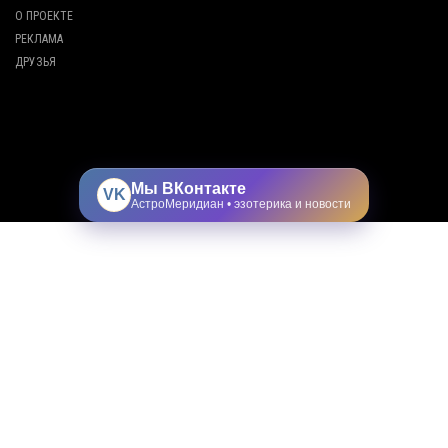
О ПРОЕКТЕ
РЕКЛАМА
ДРУЗЬЯ
Мы ВКонтакте
VK
АстроМеридиан • эзотерика и новости