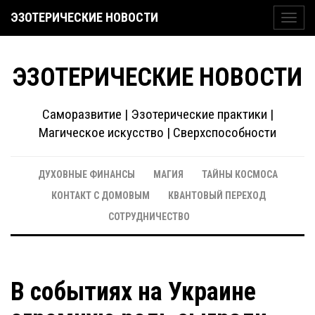
ЭЗОТЕРИЧЕСКИЕ НОВОСТИ
Toggl
navig
ЭЗОТЕРИЧЕСКИЕ НОВОСТИ
Саморазвитие | Эзотерические практики |
Магическое искусство | Сверхспособности
ДУХОВНЫЕ ФИНАНСЫ
МАГИЯ
ТАЙНЫ КОСМОСА
КОНТАКТ С ДОМОВЫМ
КВАНТОВЫЙ ПЕРЕХОД
СОТРУДНИЧЕСТВО
В событиях на Украине