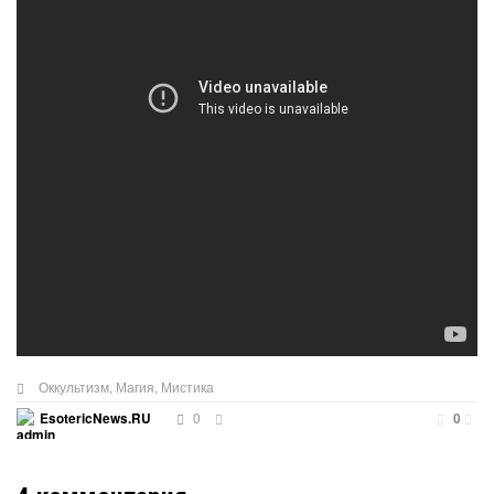
Оккультизм
,
Магия
,
Мистика
0
EsotericNews.RU
0