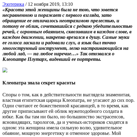
Эзотерика
/
12 ноября 2019, 13:10
«Красота этой женщины была не тою, что зовется
несравненною и поражает с первого взгляда, зато
обращение ее отличалось неотразимою прелестью, и
потому ее облик, сочетавшийся с редкою убедительностью
речей, с огромным обаянием, сквозившим в каждом слове, в
каждом движении, накрепко врезался в душу. Самые звуки
ее голоса ласкали и радовали слух, а язык был точно
многострунный инструмент, легко настраивающийся на
любой лад, — на любое наречие…» Так отозвался о
Клеопатре Плутарх, видевший ее портреты.
Клеопатра знала секрет красоты
Споры о том, как в действительности выглядела знаменитая,
властная египетская царица Клеопатра, не угасают до сих пор.
Одни считают ее божественной красавицей, в то время, как
другие приписывают ей облик мужеподобного солдата в
юбке. Как бы там ни было, но большинство экстрасенсов,
ясновидящих, тарологов, да и ученых-историков сходятся в
одном: эта женщина имела сильную волю, удивительное
обаяние, мощную энергетику и отменное здоровье. Мой