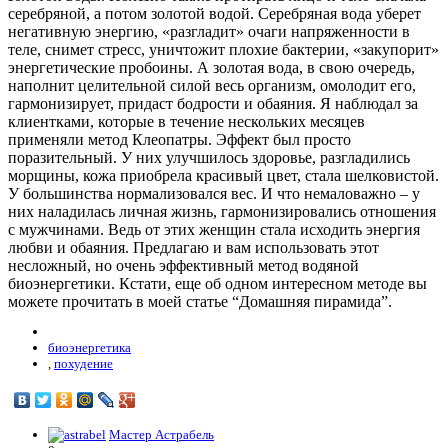
серебряной, а потом золотой водой. Серебряная вода уберет
негативную энергию, «разгладит» очаги напряженности в
теле, снимет стресс, уничтожит плохие бактерии, «закупорит»
энергетические пробоины. А золотая вода, в свою очередь,
наполнит целительной силой весь организм, омолодит его,
гармонизирует, придаст бодрости и обаяния. Я наблюдал за
клиентками, которые в течение нескольких месяцев
применяли метод Клеопатры. Эффект был просто
поразительный. У них улучшилось здоровье, разгладились
морщины, кожа приобрела красивый цвет, стала шелковистой.
У большинства нормализовался вес. И что немаловажно – у
них наладилась личная жизнь, гармонизировались отношения
с мужчинами. Ведь от этих женщин стала исходить энергия
любви и обаяния. Предлагаю и вам использовать этот
несложный, но очень эффективный метод водяной
биоэнергетики. Кстати, еще об одном интересном методе вы
можете прочитать в моей статье “Домашняя пирамида”.
биоэнергетика
,
похудение
Мастер Астрабель