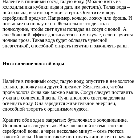
Налейте в глиняный сосуд талую воду. (Можно взять из
холодильника кубики льда и дать им растаять). Талая вода –
нейтральна, вся информация стерта. Опустите в воду
серебряный предмет. Например, кольцо, ложку или брошь. И
поставьте на ночь у окна. Желательно это делать в
полнолуние, чтобы свет луны попадал на сосуд с водой. А
еще больший эффект достигается в том случае, если случится
ночная гроза. Такая вода будет обладать чудесной
энергетикой, способной стирать негатив и заживлять раны.
Изготовление золотой воды
Налейте в глиняный сосуд талую воду, опустите в нее золотое
кольцо, цепочку или другой предмет. Желательно, чтобы
проба золота была как можно выше. Сосуд следует поставить
у окна в солнечный день. Лучи дневного светила должны
освещать воду. Она зарядится живительной энергией,
способной творить с организмом чудеса.
Храните обе воды в закрытых бутылочках в холодильнике.
Использовать следует так. Вначале выпейте семь глотков
серебряной воды, а через несколько минут – семь глотков
золотой воды. Полезно также протирать лицо и тело сначала