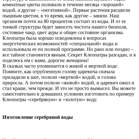
комнатные цветы поливали в течение месяца «хорошей»
водой, а другие – «негативной». Первые растения расцвели
пышным цветом, в то время, как другие – завяли. Наш
организм почти на 80 процентов состоит из воды. И от ее
тонкой структуры будет зависеть чистота нашего биополя,
состояние чакр, цвет ауры и общее состояние организма.
Клеопатра была хорошо осведомлена в вопросах
энергетических возможностей «специальной» воды и
использовала ее по полной программе. Но рано или поздно –
все тайное становится явным. Секрет Клеопатры разгадан, и я
поделюсь им с вами, дорогие женщины!
В сказках часто упоминается о живой и мертвой воде.
Помните, как отрубленную голову царевича сначала
приладили к шее, полили «мертвой» водой, и голова
приросла. А потом полили «живой» водой, и царевич ожил и
стал краше, чем прежде. И это не просто вымысел. Вы можете
самостоятельно в домашних условиях изготовить по примеру
Клеопатры «серебряную» и «золотую» воду.
Изготовление серебряной воды