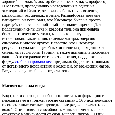
хороший знакомый, доктор биологических наук, профессор
Н.Матюхин, проводивших исследования в одной из
экспедиций в Египте, отыскал любопытные сведения,
касающиеся тех далеких времен. Расшифровав древние
папирусы, он установил, что Клеопатра была не просто
царицей, но посвященной в тайные знания жрецов. Для
поддержания силы духа и красоты тела она применяла
биоэнергетические методы, магические ритуалы,
использовала заклинания, целевые мантры, энергию
символов и многое другое. Известно, что Клеопатра
регулярно купалась в целебных источниках, находящихся
сейчас на территории Турции, а также принимала молочные
ванны. Это сохраняло ее тело от старения, поддерживало
форму,
стабилизировало вес
, придавало бодрости, защищало
от негативного воздействия и болезней, от вражеских магов.
Ведь врагов у нее было предостаточно.
Магическая сила воды
Вода, как известно, способна накапливать информацию и
передавать ее на тонком уровне организму. Это подтверждают
и современные ученые, проводившие ряд экспериментов с
водой. Они выявили способность жидкости менять свою
структуру в зависимости от слов, мыслей, звуков… Одни