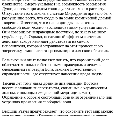
блаженства, смерть указывает на возможность бессмертия
Души, а ночь с приходом солнца уступает место рассвету.
Отсутствие этого закона в системе Мироздания привело бы к
разрушению всего, что создано на земле космической драмой
творения. Известно, что в наши дни для выражения
свободной воли можно «воспользоваться» услугами магов.
Они совершают неправедные поступки, по заказу меняют
судьбы людей. Однако, негативный эффект магических
действий вскоре начинает действовать на самого
исполнителя, который затрачивает на этот процесс свою
энергетику, становится энерговампиром для своих близких.
Религиозный опыт позволяет понять, что кармический долг
облегчается только собственными праведными делами,
следованием заповедям Бога, законам Божественной
справедливости, где отсутствует нанесение вреда людям.
Тысячи лет тому назад древние цивилизации Востока
восстанавливали энергозатраты, связанные с кармическим
долгом, с помощью ежедневной медитации, мантр.
Обращение к особым состояниям сознания ограничивало или
устраняло проявления свободной воли.
Высший Разум предупреждает, что сохранить этот мир можно
только при наличии Божественности, отраженной в душах