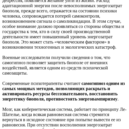
депрессия, появляется желание уйти из жизни. Расход
адаптационной энергии после невосполнимых энергозатрат
биополя, прежде всего, отражается на состоянии психики
человека, сопровождается потерей самоконтроля,
возникновением сигнала о самоликвидации. В этом случае,
особое внимание должно проявляться со стороны общества и
государства к тем, кто в силу своей производственной
деятельности имеет повышенный уровень энергозатрат
биополя. Это может стать «человеческим фактором» в
возникновении техногенных и экологических катастроф.
Военные исследователи получили сведения о том, что
самогипноз позволяет защитить биополе от внешних
воздействий, является одним из средств психической
самозащиты.
Современные психотерапевты считают
самогипноз одним из
самых мощных методов, позволяющих раскрыть и
активировать ресурсы бессознательного, восстановить
энергетику биополя, противостоять энерговампиризму
.
Мозг, как кибернетическая система, работает по принципу Ле-
Шателье, когда всякая равновесная система стремится
вернуться в исходное состояние при попытке вывести ее из
равновесия. При отсутствии восполнения энергозатрат