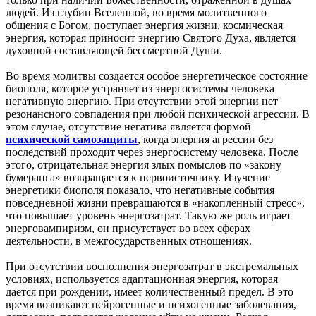
людей. Из глубин Вселенной, во время молитвенного
общения с Богом, поступает энергия жизни, космическая
энергия, которая приносит энергию Святого Духа, является
духовной составляющей бессмертной Души.
Во время молитвы создается особое энергетическое состояние
биополя, которое устраняет из энергосистемы человека
негативную энергию. При отсутствии этой энергии нет
резонансного совпадения при любой психической агрессии. В
этом случае, отсутствие негатива является формой
психической самозащиты
, когда энергия агрессии без
последствий проходит через энергосистему человека. После
этого, отрицательная энергия злых помыслов по «закону
бумеранга» возвращается к первоисточнику. Изучение
энергетики биополя показало, что негативные события
повседневной жизни превращаются в «накопленный стресс»,
что повышает уровень энергозатрат. Такую же роль играет
энерговампиризм, он присутствует во всех сферах
деятельности, в межгосударственных отношениях.
При отсутствии восполнения энергозатрат в экстремальных
условиях, используется адаптационная энергия, которая
дается при рождении, имеет количественный предел. В это
время возникают нейрогенные и психогенные заболевания,