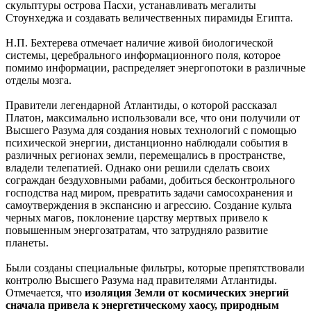
скульптуры острова Пасхи, устанавливать мегалиты
Стоунхеджа и создавать величественных пирамиды Египта.
Н.П. Бехтерева отмечает наличие живой биологической
системы, церебрального информационного поля, которое
помимо информации, распределяет энергопотоки в различные
отделы мозга.
Правители легендарной Атлантиды, о которой рассказал
Платон, максимально использовали все, что они получили от
Высшего Разума для создания новых технологий с помощью
психической энергии, дистанционно наблюдали события в
различных регионах земли, перемещались в пространстве,
владели телепатией. Однако они решили сделать своих
сограждан бездуховными рабами, добиться бесконтрольного
господства над миром, превратить задачи самосохранения и
самоутверждения в экспансию и агрессию. Создание культа
черных магов, поклонение царству мертвых привело к
повышенным энергозатратам, что затрудняло развитие
планеты.
Были созданы специальные фильтры, которые препятствовали
контролю Высшего Разума над правителями Атлантиды.
Отмечается, что
изоляция Земли от космических энергий
сначала привела к энергетическому хаосу, природным