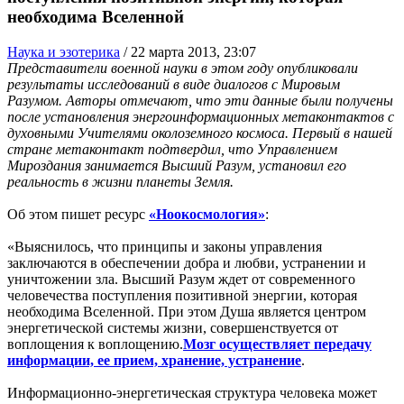
необходима Вселенной
Наука и эзотерика
/
22 марта 2013, 23:07
Представители военной науки в этом году опубликовали
результаты исследований в виде диалогов с Мировым
Разумом. Авторы отмечают, что эти данные были получены
после установления энергоинформационных метаконтактов с
духовными Учителями околоземного космоса. Первый в нашей
стране метаконтакт подтвердил, что Управлением
Мироздания занимается Высший Разум, установил его
реальность в жизни планеты Земля.
Об этом пишет ресурс
«Ноокосмология»
:
«Выяснилось, что принципы и законы управления
заключаются в обеспечении добра и любви, устранении и
уничтожении зла. Высший Разум ждет от современного
человечества поступления позитивной энергии, которая
необходима Вселенной. При этом Душа является центром
энергетической системы жизни, совершенствуется от
воплощения к воплощению.
Мозг осуществляет передачу
информации, ее прием, хранение, устранение
.
Информационно-энергетическая структура человека может