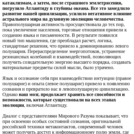
катаклизмам, а затем, после страшного землетрясения,
погрузило Атлантиду в глубины океана. Все это замедлило
развитие нашей цивилизации, усилило негативное влияние
астрального мира на духовную эволюцию человечества
.
Правополушарная активность просуществовала до тех пор,
пока увеличение населения, торговые отношения привели к
созданию языка и письменности. В результате появился
новый тип мышления, где преобладал расчет, логика,
стандартные решения, что привело к доминированию левого
полушария. Перераспределение энергопотоков, устранение
резонансных колебаний и взаимодействий, позволяющих
получить созидательную энергию высшего порядка, создавать
материальные предметы силой мысли, было утрачено.
Язык и осознание себя при взаимодействии интуиции (правое
полушарие) и опыта (левое полушарие) привело к появлению
сознания и превратило нас в левополушарную цивилизацию.
Однако
наш мозг, продолжает хранить все способности и
возможности, которые существовали на всех этапах
эволюции
, включая Атлантиду.
Диалог с представителями Мирового Разума показывает, что
при освоении особых состояний сознания, оригинальной
российской техники метаконтактов, современный человек
может получить доступ к информационному полю земли, где