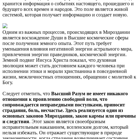
хранится информация о событиях настоящего, прошедшего и
будущего всех времен и народов. Это поле является живой
системой, которая получает информацию и создает новую.
Одним из важных процессов, происходящих в Мироздании
является восхождение Души в Высшие космические сферы
после получения земного опыта. Этот путь требует
уменьшения влияния негативной энергии астрального мира,
привлечения энергии праведников, космической энергии.
Земной подвиг Иисуса Христа показал, что духовная
эволюция может стать достоянием каждого человека при
исполнении этики и морали христианина в повседневной
жизни, межличностных отношениях, обращении с молитвой к
Богу.
Следует отметить, что
Высший Разум не имеет никакого
отношения к проявлению свободной воли, что
сопровождается неправедными поступками, приносит
страдания, боль, несчастье. Здесь реализуется один из
основных законов Мироздания, закон кармы или причины
и следствия
. Этот закон является своеобразным
исправительным наказанием, вселенским долгом, который
нельзя избежать. Он отражает существующие в природе
закономерности, когда страдание возвеличивает состояние