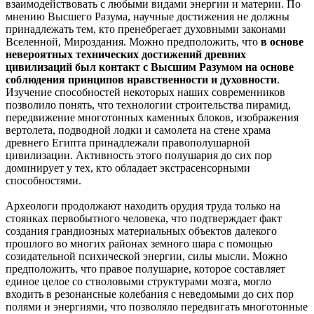
взаимодействовать с любыми видами энергии и материи. По
мнению Высшего Разума, научные достижения не должны
принадлежать тем, кто пренебрегает духовными законами
Вселенной, Мироздания. Можно предположить, что
в основе
невероятных технических достижений древних
цивилизаций был контакт с Высшим Разумом на основе
соблюдения принципов нравственности и духовности
.
Изучение способностей некоторых наших современников
позволило понять, что технологии строительства пирамид,
передвижение многотонных каменных блоков, изображения
вертолета, подводной лодки и самолета на стене храма
древнего Египта принадлежали правополушарной
цивилизации. Активность этого полушария до сих пор
доминирует у тех, кто обладает экстрасенсорными
способностями.
Археологи продолжают находить орудия труда только на
стоянках первобытного человека, что подтверждает факт
создания грандиозных материальных объектов далекого
прошлого во многих районах земного шара с помощью
созидательной психической энергии, силы мысли. Можно
предположить, что правое полушарие, которое составляет
единое целое со стволовыми структурами мозга, могло
входить в резонансные колебания с неведомыми до сих пор
полями и энергиями, что позволяло передвигать многотонные