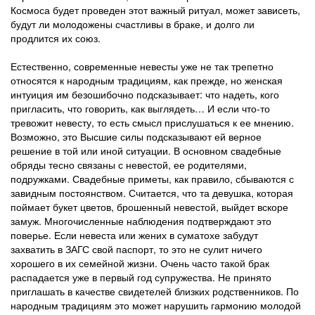
Космоса будет проведен этот важный ритуал, может зависеть,
будут ли молодожены счастливы в браке, и долго ли
продлится их союз.
Естественно, современные невесты уже не так трепетно
относятся к народным традициям, как прежде, но женская
интуиция им безошибочно подсказывает: что надеть, кого
пригласить, что говорить, как выглядеть… И если что-то
тревожит невесту, то есть смысл прислушаться к ее мнению.
Возможно, это Высшие силы подсказывают ей верное
решение в той или иной ситуации. В основном свадебные
обряды тесно связаны с невестой, ее родителями,
подружками. Свадебные приметы, как правило, сбываются с
завидным постоянством. Считается, что та девушка, которая
поймает букет цветов, брошенный невестой, выйдет вскоре
замуж. Многочисленные наблюдения подтверждают это
поверье. Если невеста или жених в суматохе забудут
захватить в ЗАГС свой паспорт, то это не сулит ничего
хорошего в их семейной жизни. Очень часто такой брак
распадается уже в первый год супружества. Не принято
приглашать в качестве свидетелей близких родственников. По
народным традициям это может нарушить гармонию молодой