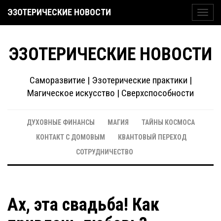
ЭЗОТЕРИЧЕСКИЕ НОВОСТИ
Toggl
navig
ЭЗОТЕРИЧЕСКИЕ НОВОСТИ
Саморазвитие | Эзотерические практики |
Магическое искусство | Сверхспособности
ДУХОВНЫЕ ФИНАНСЫ
МАГИЯ
ТАЙНЫ КОСМОСА
КОНТАКТ С ДОМОВЫМ
КВАНТОВЫЙ ПЕРЕХОД
СОТРУДНИЧЕСТВО
Ах, эта свадьба! Как