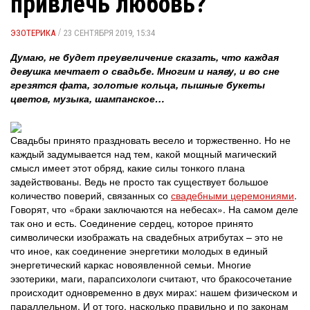
привлечь любовь?
/
ЭЗОТЕРИКА
23 СЕНТЯБРЯ 2019, 15:34
Думаю, не будет преувеличение сказать, что каждая
девушка мечтает о свадьбе. Многим и наяву, и во сне
грезятся фата, золотые кольца, пышные букеты
цветов, музыка, шампанское…
Свадьбы принято праздновать весело и торжественно. Но не
каждый задумывается над тем, какой мощный магический
смысл имеет этот обряд, какие силы тонкого плана
задействованы. Ведь не просто так существует большое
количество поверий, связанных со
свадебными церемониями
.
Говорят, что «браки заключаются на небесах». На самом деле
так оно и есть. Соединение сердец, которое принято
символически изображать на свадебных атрибутах – это не
что иное, как соединение энергетики молодых в единый
энергетический каркас новоявленной семьи. Многие
эзотерики, маги, парапсихологи считают, что бракосочетание
происходит одновременно в двух мирах: нашем физическом и
параллельном. И от того, насколько правильно и по законам