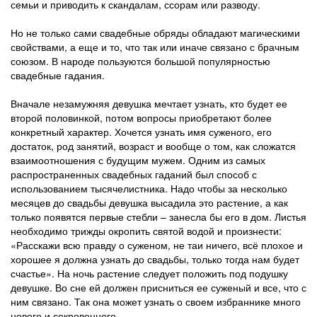
семьи и приводить к скандалам, ссорам или разводу.
Но не только сами свадебные обряды обладают магическими
свойствами, а еще и то, что так или иначе связано с брачным
союзом. В народе пользуются большой популярностью
свадебные гадания.
Вначале незамужняя девушка мечтает узнать, кто будет ее
второй половинкой, потом вопросы приобретают более
конкретный характер. Хочется узнать имя суженого, его
достаток, род занятий, возраст и вообще о том, как сложатся
взаимоотношения с будущим мужем. Одним из самых
распространенных свадебных гаданий был способ с
использованием тысячелистника. Надо чтобы за несколько
месяцев до свадьбы девушка высадила это растение, а как
только появятся первые стебли – занесла бы его в дом. Листья
необходимо трижды окропить святой водой и произнести:
«Расскажи всю правду о суженом, не таи ничего, всё плохое и
хорошее я должна узнать до свадьбы, только тогда нам будет
счастье». На ночь растение следует положить под подушку
девушке. Во сне ей должен присниться ее суженый и все, что с
ним связано. Так она может узнать о своем избраннике много
нового и сокровенного.