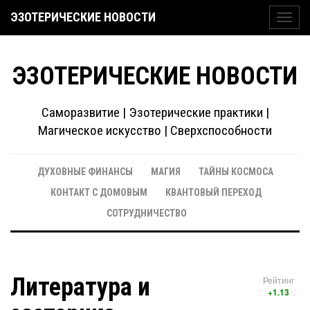
ЭЗОТЕРИЧЕСКИЕ НОВОСТИ
Toggl
navig
ЭЗОТЕРИЧЕСКИЕ НОВОСТИ
Саморазвитие | Эзотерические практики |
Магическое искусство | Сверхспособности
ДУХОВНЫЕ ФИНАНСЫ
МАГИЯ
ТАЙНЫ КОСМОСА
КОНТАКТ С ДОМОВЫМ
КВАНТОВЫЙ ПЕРЕХОД
СОТРУДНИЧЕСТВО
Литература и
Рейтинг
+1.13