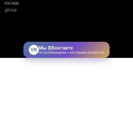
РЕКЛАМА
ДРУЗЬЯ
Мы ВКонтакте
VK
АстроМеридиан • эзотерика и новости