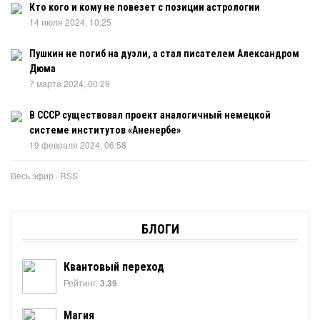
Кто кого и кому не повезет с позиции астрологии
14 июля 2024, 10:25
Пушкин не погиб на дуэли, а стал писателем Александром
Дюма
7 марта 2024, 00:29
В СССР существовал проект аналогичный немецкой
системе институтов «Аненербе»
19 февраля 2024, 06:58
Весь эфир
·
RSS
БЛОГИ
Квантовый переход
Рейтинг:
3.39
Магия