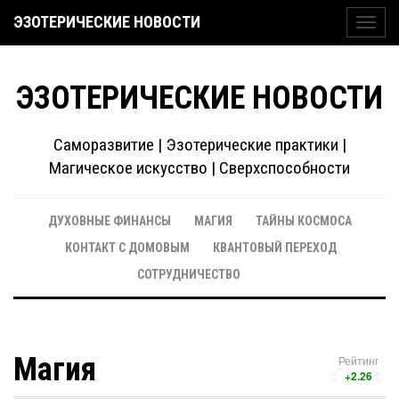
ЭЗОТЕРИЧЕСКИЕ НОВОСТИ
Toggl
navig
ЭЗОТЕРИЧЕСКИЕ НОВОСТИ
Саморазвитие | Эзотерические практики |
Магическое искусство | Сверхспособности
ДУХОВНЫЕ ФИНАНСЫ
МАГИЯ
ТАЙНЫ КОСМОСА
КОНТАКТ С ДОМОВЫМ
КВАНТОВЫЙ ПЕРЕХОД
СОТРУДНИЧЕСТВО
Магия
Рейтинг
+2.26