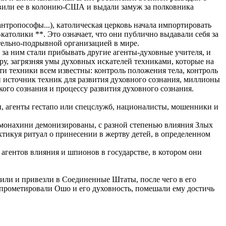
равили ее в колонию-США и выдали замуж за полковника
тропософы...), католическая церковь начала импортировать
-католики **. Это означает, что они публично выдавали себя за
ывательно-подрывной организацией в мире.
 за ним стали прибывать другие агенты-духовные учителя, и
у, загрязняя умы духовных искателей техниками, которые на
Эти техники всем известны: контроль положения тела, контроль
й источник техник для развития духовного сознания, миллионы
кого сознания и процессу развития духовного сознания.
ты, агенты гестапо или спецслужб, националисты, мошенники и
 монахини демонизированы, с разной степенью влияния Злых
ктикуя ритуал о принесении в жертву детей, в определенном
агентов влияния и шпионов в государстве, в котором они
или и привезли в Соединенные Штаты, после чего в его
мпрометировали Ошо и его духовность, помешали ему достичь