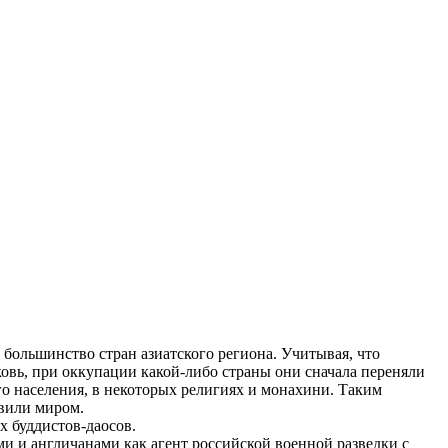
большинство стран азиатского региона. Учитывая, что
овь, при оккупации какой-либо страны они сначала переняли
о населения, в некоторых религиях и монахини. Таким
авили миром.
их буддистов-даосов.
ми и англичанами как агент российской военной разведки с