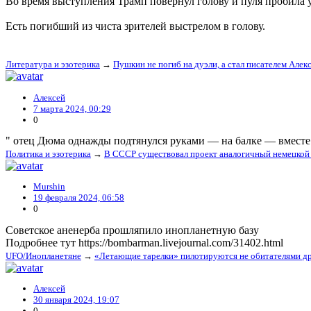
Во время выступления Трамп повернул голову и пуля пробила у
Есть погибший из чиста зрителей выстрелом в голову.
Литература и эзотерика
→
Пушкин не погиб на дуэли, а стал писателем Але
Алексей
7 марта 2024, 00:29
0
" отец Дюма однажды подтянулся руками — на балке — вместе 
Политика и эзотерика
→
В СССР существовал проект аналогичный немецкой
Murshin
19 февраля 2024, 06:58
0
Советское аненерба прошляпило инопланетную базу
Подробнее тут https://bombarman.livejournal.com/31402.html
UFO/Инопланетяне
→
«Летающие тарелки» пилотируются не обитателями др
Алексей
30 января 2024, 19:07
0