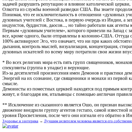
задачей разрушить репутацию и влияние католической церкви,
Олкотта из службы военной разведки США. Вы знаете продо
Понимая, что ее исключительность в отношении «духовных уче
духовных учителей с Востока, в первую очередь из Индии, а зат
индуистов, буддистов, даосов..., но тайно работали как аген
Первым «духовным учителем», которого привезли на Запад с з
все, кроме одного, были отправлены в колонию-США. Оттуда о
100% активируют Эго, что означает, что ни при каких обстояте
дыхания, контроль мыслей, визуализация, концентрация, стира
духовных искателей по всему миру потратили свои жизни впуст
* Во всех религиях мира есть пять групп священников, монах
спекулянты (группа в упадке) и верующие.
Из-за десятилетий произнесения имен Демонов и практики де
Энергий на их сознание, где священники и монахи из первой к
смысле.
Демонисты из поместных церквей находятся под прямым контро
живут, и благодаря им, итальянцы с помощью англичан правил
** Исключение из сказанного является Ошо, он признан высок
движение внедрили группу агентов гестапо, самой известной 
уровня Просветления, после чего они изгнали его обратно в И
Здоровье и эзотерика
→
Лучшим целителем человека является его собственн