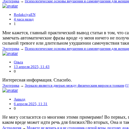
Эзотерика
→
Психологические основы внушения и самовнушения для женщ
RedakciyaEN
4 часа назад
1
Мне кажется, главный практический вывод статьи в том, что с
замечать автоматические фразы вроде «у меня ничего не получ
сильной тревоге или длительном ухудшении самочувствия таки
Эзотерика
→
Психологические основы внушения и самовнушения для женщ
Ольга
13 апреля 2025, 11:43
0
Интересная информация. Спасибо.
Эзотерика
→
Зеркало является дверью между физическим миром и тонким
(1
Аквалд
6 апреля 2025, 11:31
0
Не могу согласится со многими этими примерами! Во первых, 
каком вреде может идти речь для близких?Во вторых, Она и так 
Астрология
→
Можете не верить и я не сторонник слепой веры, поэтому до