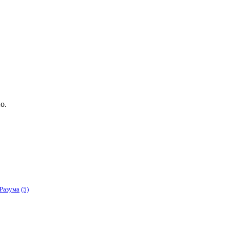
но.
Разума
(5)