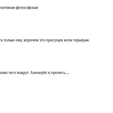
анитянам фелософская
ь только ему, впрочем это присущек всем терьерам.
амо чего вокруг Аненербе и прочего....