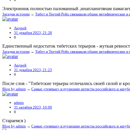
Электронник полностью паломанный ,инапланитянам памагает п
Загадки истории
→
Тибет и Третий Рейх связывали общие метафизические и
Андрей
31 декабря 2023, 21:28
0
Единственный недостаток тибетских терьеров - жуткая ревност
Загадки истории
→
Тибет и Третий Рейх связывали общие метафизические и
Андрей
31 декабря 2023, 21:23
0
После слов - "Тибетские терьеры отличались своей силой и кро
Blog by admin
→
Самые «темные» и пугающие артисты российского и заруб
admin
31 октября 2023, 10:09
0
Стараемся )
Blog by admin
→
Самые «темные» и пугающие артисты российского и заруб