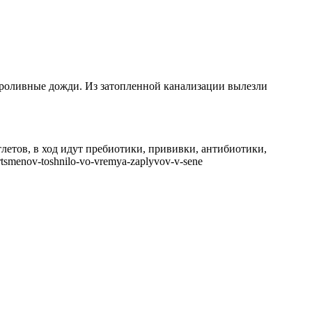
роливные дожди. Из затопленной канализации вылезли
етов, в ход идут пребиотики, прививки, антибиотики,
rtsmenov-toshnilo-vo-vremya-zaplyvov-v-sene