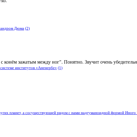
хо.
ксандром Дюма
(2)
с конём зажатым между ног". Понятно. Звучит очень убедитель
 системе институтов «Аненербе»
(1)
угих планет, а сосуществующей рядом с нами надгуманоидной формой Иного 