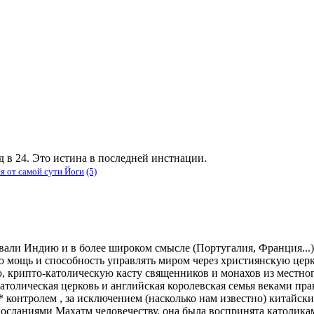
в 24. Это истина в последней инстнации.
я от самой сути Йоги
(5)
вали Индию и в более широком смысле (Португалия, Франция...) 
ою мощь и способность управлять миром через християнскую церк
 крипто-католическую касту священников и монахов из местног
католическая церковь и английская королевская семья веками пр
 * контролем , за исключением (насколько нам известно) китайск
 посланиями Махатм человечеству, она была воспринята католика