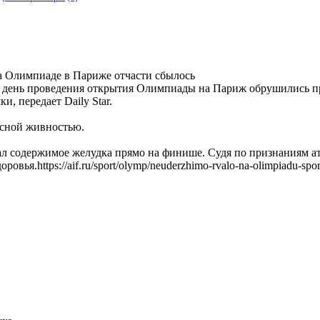
на Олимпиаде в Париже отчасти сбылось
В день проведения открытия Олимпиады на Париж обрушились п
, передает Daily Star.
осной живностью.
л содержимое желудка прямо на финише. Судя по признаниям атл
вья.https://aif.ru/sport/olymp/neuderzhimo-rvalo-na-olimpiadu-spo