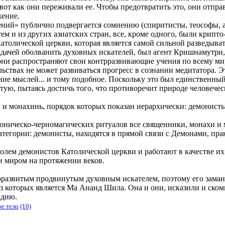
 вот как они переживали ее. Чтобы предотвратить это, они отп
лжение.
ний» публично подвергается сомнению (спиритисты, теософы, ан
ем и из других азиатских стран, все, кроме одного, были крипто
ты католической церкви, которая является самой сильной развед
адачей оболванить духовных искателей, был агент Кришнамутри,
ни распространяют свои контрразвивающие учения по всему мир
льствах не может развиваться прогресс в сознании медитатора. 
ние мыслей... и тому подобное. Поскольку это был единственны
ую, пытаясь достичь того, что противоречит природе человечес
ов и монахинь, порядок которых показан иерархически: демонис
моническо-черномагических ритуалов все священники, монахи и
атегории: демонисты, находятся в прямой связи с Демонами, пра
лем демонистов Католической церкви и работают в качестве их 
и миром на протяжении веков.
оразвитым продвинутым духовным искателем, поэтому его заман
из которых является Ма Ананд Шила. Она и они, исказили и ско
ндию.
ое тело
(10)