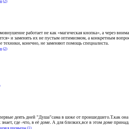
ин
(2)
амовнушение работает не как «магическая кнопка», а через вни
ится» и заменять их не пустым оптимизмом, а конкретным вопрос
е техники, конечно, не заменяют помощь специалиста.
ин
(2)
)
первые деять дней "Душа"сама в шоке от проишедшего.Т.как она
знает, где -что, в её доме. А для близких,все в этом доме прина
ждемся премьеры
(1)