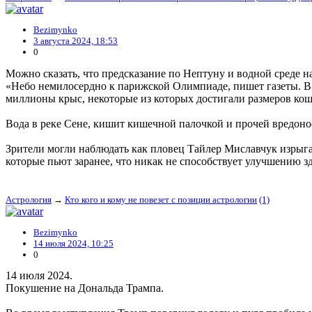
Bezimynko
3 августа 2024, 18:53
0
Можно сказать, что предсказание по Нептуну и водной среде 
«Небо немилосердно к парижской Олимпиаде, пишет газеты. 
миллионы крыс, некоторые из которых достигали размеров кошки
Вода в реке Сене, кишит кишечной палочкой и прочей вредон
Зрители могли наблюдать как пловец Тайлер Миславчук изрыга
которые пьют заранее, что никак не способствует улучшению здоро
Астрология
→
Кто кого и кому не повезет с позиции астрологии
(1)
Bezimynko
14 июля 2024, 10:25
0
14 июля 2024.
Покушение на Дональда Трампа.