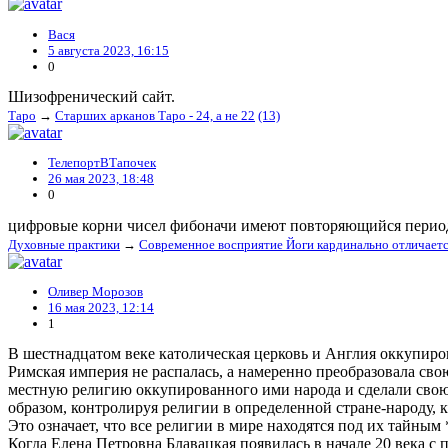
Вася
5 августа 2023, 16:15
0
Шизофренический сайт.
Таро
→
Старших арканов Таро - 24, а не 22
(13)
ТелепортВТапочек
26 мая 2023, 18:48
0
цифровые корни чисел фибоначи имеют повторяющийся период 
Духовные практики
→
Современное восприятие Йоги кардинально отличаетс
Оливер Морозов
16 мая 2023, 12:14
1
В шестнадцатом веке католическая церковь и Англия оккупиро
Римская империя не распалась, а намеренно преобразовала св
местную религию оккупированного ими народа и сделали свою,
образом, контролируя религии в определенной стране-народу, 
Это означает, что все религии в мире находятся под их тайным
Когда Елена Петровна Блавацкая появилась в начале 20 века с