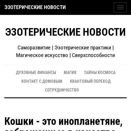
ЭЗОТЕРИЧЕСКИЕ НОВОСТИ
Toggl
navig
ЭЗОТЕРИЧЕСКИЕ НОВОСТИ
Саморазвитие | Эзотерические практики |
Магическое искусство | Сверхспособности
ДУХОВНЫЕ ФИНАНСЫ
МАГИЯ
ТАЙНЫ КОСМОСА
КОНТАКТ С ДОМОВЫМ
КВАНТОВЫЙ ПЕРЕХОД
СОТРУДНИЧЕСТВО
Кошки - это инопланетяне,