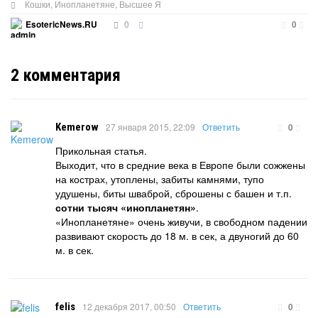
Кошки
,
Инопланетяне
,
Высшее Я
0
EsotericNews.RU
0
2
комментария
Kemerow
27 января 2015, 22:09
Ответить
0
Прикольная статья.
Выходит, что в средние века в Европе были сожжены
на кострах, утоплены, забиты камнями, тупо
удушены, биты шваброй, сброшены с башен и т.п.
сотни тысяч «инопланетян»
.
«Инопланетяне» очень живучи, в свободном падении
развивают скорость до 18 м. в сек, а двуногий до 60
м. в сек.
felis
12 декабря 2017, 00:50
Ответить
0