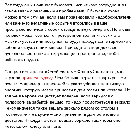
Вот тогда он и начинает буксовать, испытывая затруднения и
сталкиваясь с различными проблемами. Сбиться с колеи
можно в том случае, если вам позавидовали недоброжелатели
или какие-то негативные события вторглись в ваше
пространство, неся с собой отрицательную энергию. Но и сам
человек может сбиться с проторенной тропинки, если его
мысли, чувства или поступки не будут находиться в гармонии с
собой и окружающим миром. Приведите в порядок свое
душевное состояние и окружающее пространство, чтобы
избежать неудач.
Специалисты по китайской системе Фэн-шуй полагают, что
зеркала
приносят удачу
. Чем больше зеркал в квартире, тем
лучше. Например, в прихожей зеркало убирает негативную
энергию, которую могли принести в дом гости или хозяева. Не
зря же в народе существует поверье: если вернулся с
полдороги за забытой вещью, то надо посмотреться в зеркало.
Рекомендуется также вешать зеркало рядом со столом в
гостиной или на кухне – оно привлечет в дом богатство и
достаток. Никогда не стоит вешать зеркало так, чтобы оно
«отсекало» голову или ноги.