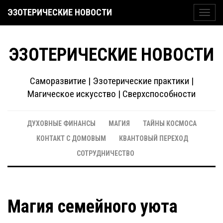
ЭЗОТЕРИЧЕСКИЕ НОВОСТИ
Toggl
navig
ЭЗОТЕРИЧЕСКИЕ НОВОСТИ
Саморазвитие | Эзотерические практики |
Магическое искусство | Сверхспособности
ДУХОВНЫЕ ФИНАНСЫ
МАГИЯ
ТАЙНЫ КОСМОСА
КОНТАКТ С ДОМОВЫМ
КВАНТОВЫЙ ПЕРЕХОД
СОТРУДНИЧЕСТВО
Магия семейного уюта