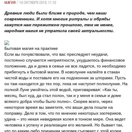
/
МАГИЯ
14 ОКТЯБРЯ 2019, 11:10
Древние люди были ближе к природе, чем наши
современники. И хотя многие ритуалы и обряды
кажутся нам пережитком прошлого, тем не менее,
народная магия не утратила своей актуальности.
Бытовая магия на практике
Если вы почувствовали, что вас преследуют неудачи,
постоянно случаются неприятности, ухудшилось финансовое
положение, да и дома в семье не все ладится, то необходимо
прибегнуть к бытовой магии. В новолуние налейте в стакан
чистой воды и поставьте его на подоконник за шторами. Пусть
он там находится до тех пор, пока не наступит полнолуние. На
полной Луне умойтесь этой водой, приговаривая: «Как ты,
месяц, был худ, да стал полон, так и у меня в семье и доме
всякого добра чтобы было полно». Скорее всего, через
некоторое время вы заметите, что ваши дела пошли на
поправку. Дело в том, что по мнению некоторых эзотериков,
удача – это некая невидимая колея в тонком мире. Она ведет
человека к успеху и реализации его желаний. Но бывает так,
что по каким-либо причинам человек съезжает с этой колеи.