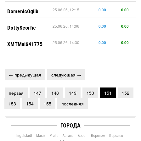
25.06.26, 12:15
0.00
0.00
DomenicOgilb
25.06.26, 14:06
0.00
0.00
DottyScorfie
25.06.26, 14:30
0.00
0.00
XMTMai641775
← предыдущая
следующая →
первая
147
148
149
150
151
152
153
154
155
последняя
ГОРОДА
Ingolstadt
Masis
Praha
Астана
Брест
Воронеж
Королев