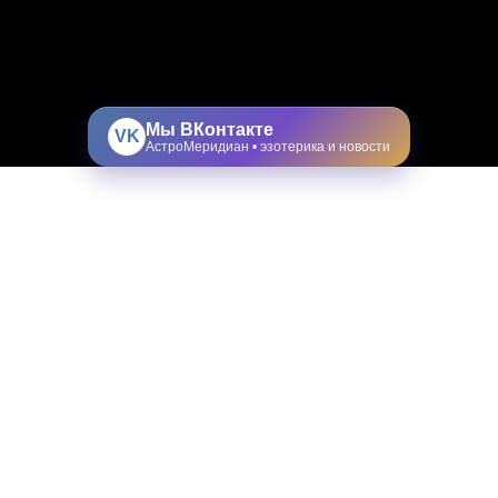
Мы ВКонтакте
VK
АстроМеридиан • эзотерика и новости