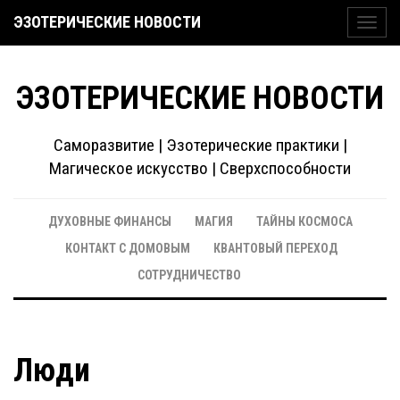
ЭЗОТЕРИЧЕСКИЕ НОВОСТИ
Toggl
navig
ЭЗОТЕРИЧЕСКИЕ НОВОСТИ
Саморазвитие | Эзотерические практики |
Магическое искусство | Сверхспособности
ДУХОВНЫЕ ФИНАНСЫ
МАГИЯ
ТАЙНЫ КОСМОСА
КОНТАКТ С ДОМОВЫМ
КВАНТОВЫЙ ПЕРЕХОД
СОТРУДНИЧЕСТВО
Люди