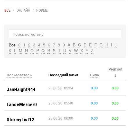
ВСЕ
ОНЛАЙН
НОВЫЕ
Все
0
1
2
3
4
5
6
7
8
9
A
B
C
D
E
F
G
H
I
J
K
L
M
N
O
P
Q
R
S
T
U
V
W
X
Y
Z
Рейтинг
Пользователь
Последний визит
Сила
25.06.26, 05:24
0.00
0.00
JanHaight444
25.06.26, 05:40
0.00
0.00
LanceMercer0
25.06.26, 06:00
0.00
0.00
StormyList12