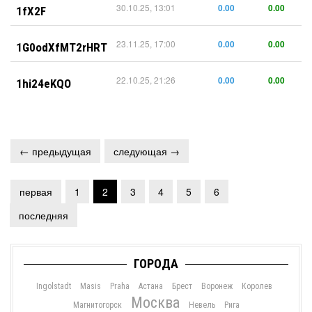
30.10.25, 13:01
0.00
0.00
1fX2F
23.11.25, 17:00
0.00
0.00
1G0odXfMT2rHRT
22.10.25, 21:26
0.00
0.00
1hi24eKQO
← предыдущая
следующая →
первая
1
2
3
4
5
6
последняя
ГОРОДА
Ingolstadt
Masis
Praha
Астана
Брест
Воронеж
Королев
Москва
Магнитогорск
Невель
Рига