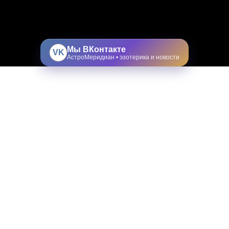
Мы ВКонтакте
VK
АстроМеридиан • эзотерика и новости