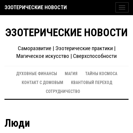
ЭЗОТЕРИЧЕСКИЕ НОВОСТИ
Toggl
navig
ЭЗОТЕРИЧЕСКИЕ НОВОСТИ
Саморазвитие | Эзотерические практики |
Магическое искусство | Сверхспособности
ДУХОВНЫЕ ФИНАНСЫ
МАГИЯ
ТАЙНЫ КОСМОСА
КОНТАКТ С ДОМОВЫМ
КВАНТОВЫЙ ПЕРЕХОД
СОТРУДНИЧЕСТВО
Люди