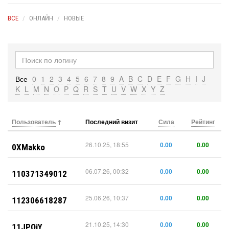
ВСЕ
ОНЛАЙН
НОВЫЕ
Все
0
1
2
3
4
5
6
7
8
9
A
B
C
D
E
F
G
H
I
J
K
L
M
N
O
P
Q
R
S
T
U
V
W
X
Y
Z
Пользователь
Последний визит
Сила
Рейтинг
26.10.25, 18:55
0.00
0.00
0XMakko
06.07.26, 00:32
0.00
0.00
110371349012
25.06.26, 10:37
0.00
0.00
112306618287
21.10.25, 14:30
0.00
0.00
11JPOiY