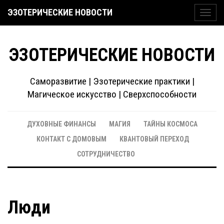
ЭЗОТЕРИЧЕСКИЕ НОВОСТИ
Toggl
navig
ЭЗОТЕРИЧЕСКИЕ НОВОСТИ
Саморазвитие | Эзотерические практики |
Магическое искусство | Сверхспособности
ДУХОВНЫЕ ФИНАНСЫ
МАГИЯ
ТАЙНЫ КОСМОСА
КОНТАКТ С ДОМОВЫМ
КВАНТОВЫЙ ПЕРЕХОД
СОТРУДНИЧЕСТВО
Люди