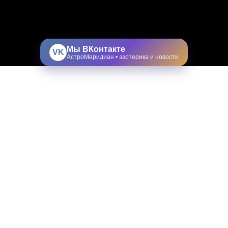
Мы ВКонтакте
VK
АстроМеридиан • эзотерика и новости