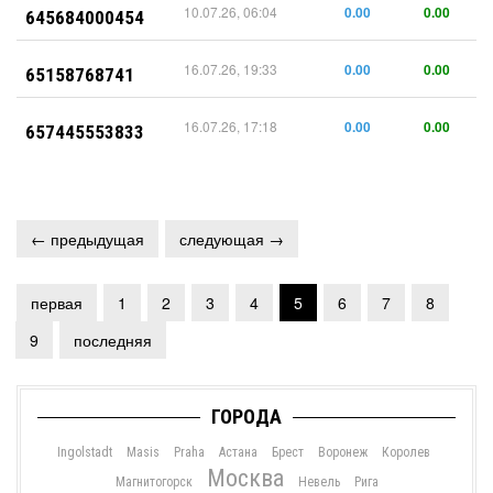
10.07.26, 06:04
0.00
0.00
645684000454
16.07.26, 19:33
0.00
0.00
65158768741
16.07.26, 17:18
0.00
0.00
657445553833
← предыдущая
следующая →
первая
1
2
3
4
5
6
7
8
9
последняя
ГОРОДА
Ingolstadt
Masis
Praha
Астана
Брест
Воронеж
Королев
Москва
Магнитогорск
Невель
Рига