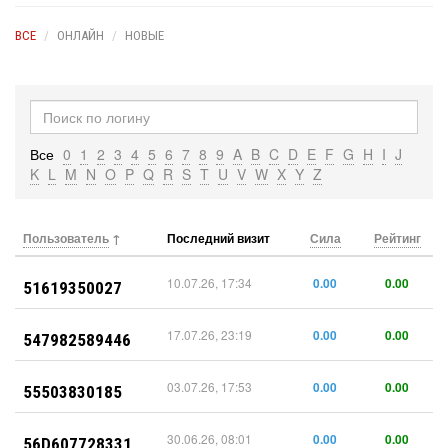
ВСЕ
ОНЛАЙН
НОВЫЕ
Все
0
1
2
3
4
5
6
7
8
9
A
B
C
D
E
F
G
H
I
J
K
L
M
N
O
P
Q
R
S
T
U
V
W
X
Y
Z
Пользователь
Последний визит
Сила
Рейтинг
10.07.26, 17:34
0.00
0.00
51619350027
17.07.26, 23:19
0.00
0.00
547982589446
03.07.26, 17:53
0.00
0.00
55503830185
30.06.26, 08:01
0.00
0.00
56D607728331