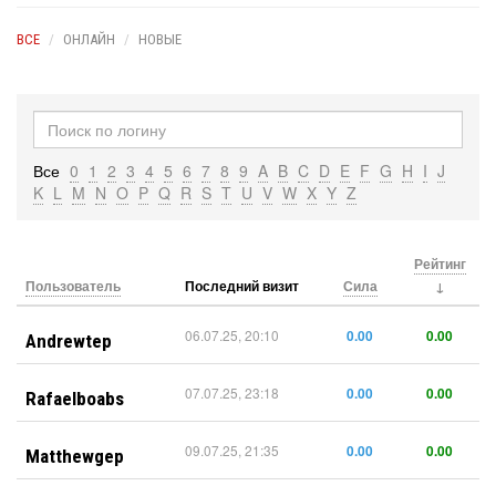
ВСЕ
ОНЛАЙН
НОВЫЕ
Все
0
1
2
3
4
5
6
7
8
9
A
B
C
D
E
F
G
H
I
J
K
L
M
N
O
P
Q
R
S
T
U
V
W
X
Y
Z
Рейтинг
Пользователь
Последний визит
Сила
06.07.25, 20:10
0.00
0.00
Andrewtep
07.07.25, 23:18
0.00
0.00
Rafaelboabs
09.07.25, 21:35
0.00
0.00
Matthewgep