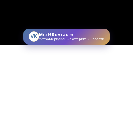
Мы ВКонтакте
VK
АстроМеридиан • эзотерика и новости