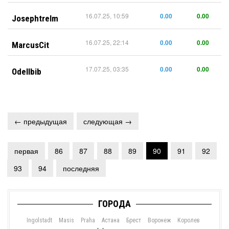
16.07.25, 10:59
0.00
0.00
Josephtrelm
16.07.25, 22:14
0.00
0.00
MarcusCit
17.07.25, 03:35
0.00
0.00
Odellbib
← предыдущая
следующая →
первая
86
87
88
89
90
91
92
93
94
последняя
ГОРОДА
Ingolstadt
Masis
Praha
Астана
Брест
Воронеж
Королев