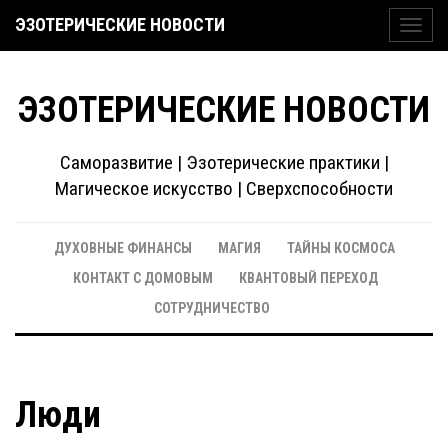
ЭЗОТЕРИЧЕСКИЕ НОВОСТИ
Toggl
navig
ЭЗОТЕРИЧЕСКИЕ НОВОСТИ
Саморазвитие | Эзотерические практики |
Магическое искусство | Сверхспособности
ДУХОВНЫЕ ФИНАНСЫ
МАГИЯ
ТАЙНЫ КОСМОСА
КОНТАКТ С ДОМОВЫМ
КВАНТОВЫЙ ПЕРЕХОД
СОТРУДНИЧЕСТВО
Люди