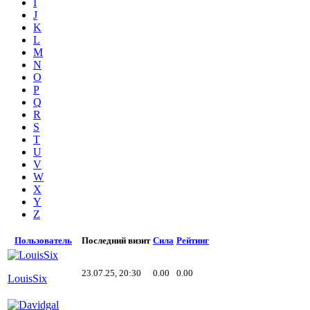
I
J
K
L
M
N
O
P
Q
R
S
T
U
V
W
X
Y
Z
Пользователь
Последний визит
Сила
Рейтинг
23.07.25, 20:30
0.00
0.00
LouisSix