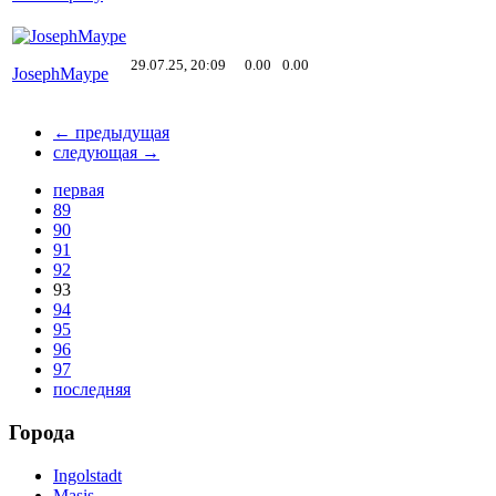
29.07.25, 20:09
0.00
0.00
JosephMaype
← предыдущая
следующая →
первая
89
90
91
92
93
94
95
96
97
последняя
Города
Ingolstadt
Masis