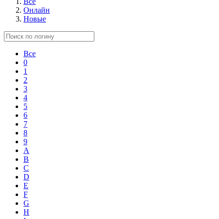
Все
Онлайн
Новые
Все
0
1
2
3
4
5
6
7
8
9
A
B
C
D
E
F
G
H