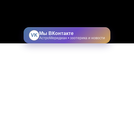
Мы ВКонтакте
VK
АстроМеридиан • эзотерика и новости