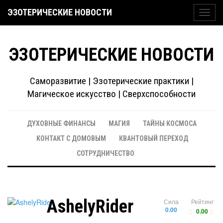
ЭЗОТЕРИЧЕСКИЕ НОВОСТИ
Toggl
navig
ЭЗОТЕРИЧЕСКИЕ НОВОСТИ
Саморазвитие | Эзотерические практики |
Магическое искусство | Сверхспособности
ДУХОВНЫЕ ФИНАНСЫ
МАГИЯ
ТАЙНЫ КОСМОСА
КОНТАКТ С ДОМОВЫМ
КВАНТОВЫЙ ПЕРЕХОД
СОТРУДНИЧЕСТВО
AshelyRider
Сила
Рейтинг
0.00
0.00