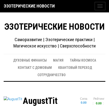
ЭЗОТЕРИЧЕСКИЕ НОВОСТИ
Toggl
navig
ЭЗОТЕРИЧЕСКИЕ НОВОСТИ
Саморазвитие | Эзотерические практики |
Магическое искусство | Сверхспособности
ДУХОВНЫЕ ФИНАНСЫ
МАГИЯ
ТАЙНЫ КОСМОСА
КОНТАКТ С ДОМОВЫМ
КВАНТОВЫЙ ПЕРЕХОД
СОТРУДНИЧЕСТВО
AugustTit
Сила
Рейтинг
0.00
0.00