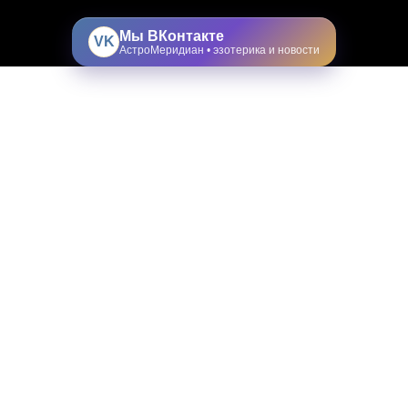
Мы ВКонтакте
VK
АстроМеридиан • эзотерика и новости