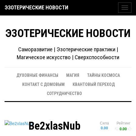
ЭЗОТЕРИЧЕСКИЕ НОВОСТИ
Toggl
navig
ЭЗОТЕРИЧЕСКИЕ НОВОСТИ
Саморазвитие | Эзотерические практики |
Магическое искусство | Сверхспособности
ДУХОВНЫЕ ФИНАНСЫ
МАГИЯ
ТАЙНЫ КОСМОСА
КОНТАКТ С ДОМОВЫМ
КВАНТОВЫЙ ПЕРЕХОД
СОТРУДНИЧЕСТВО
Be2xlasNub
Сила
Рейтинг
0.00
0.00