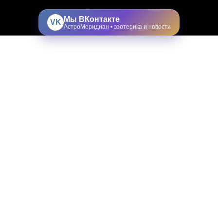
Мы ВКонтакте
VK
АстроМеридиан • эзотерика и новости