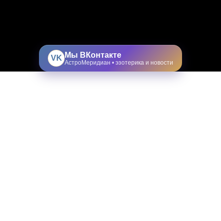
Мы ВКонтакте
VK
АстроМеридиан • эзотерика и новости