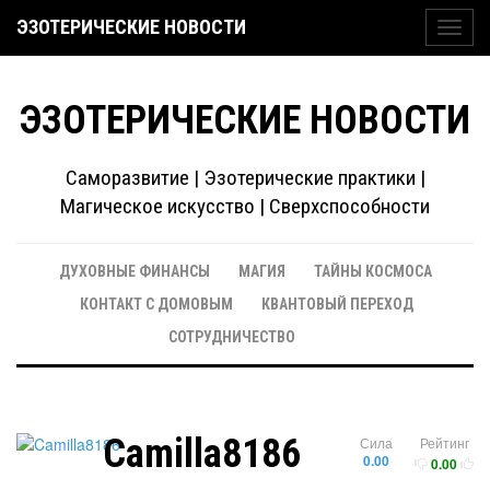
ЭЗОТЕРИЧЕСКИЕ НОВОСТИ
Toggl
navig
ЭЗОТЕРИЧЕСКИЕ НОВОСТИ
Саморазвитие | Эзотерические практики |
Магическое искусство | Сверхспособности
ДУХОВНЫЕ ФИНАНСЫ
МАГИЯ
ТАЙНЫ КОСМОСА
КОНТАКТ С ДОМОВЫМ
КВАНТОВЫЙ ПЕРЕХОД
СОТРУДНИЧЕСТВО
Camilla8186
Сила
Рейтинг
0.00
0.00