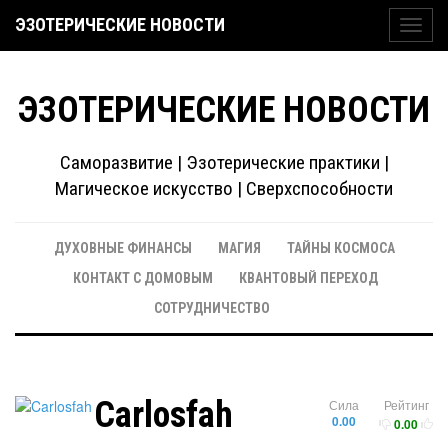
ЭЗОТЕРИЧЕСКИЕ НОВОСТИ
Toggl
navig
ЭЗОТЕРИЧЕСКИЕ НОВОСТИ
Саморазвитие | Эзотерические практики |
Магическое искусство | Сверхспособности
ДУХОВНЫЕ ФИНАНСЫ
МАГИЯ
ТАЙНЫ КОСМОСА
КОНТАКТ С ДОМОВЫМ
КВАНТОВЫЙ ПЕРЕХОД
СОТРУДНИЧЕСТВО
Carlosfah
Сила
Рейтинг
0.00
0.00