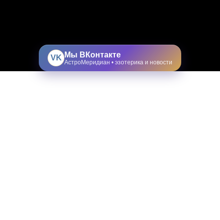
Мы ВКонтакте
VK
АстроМеридиан • эзотерика и новости