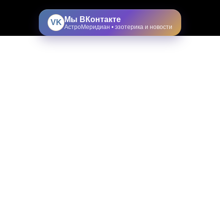
Мы ВКонтакте
VK
АстроМеридиан • эзотерика и новости