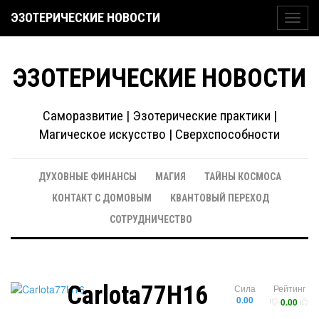
ЭЗОТЕРИЧЕСКИЕ НОВОСТИ
Toggl
navig
ЭЗОТЕРИЧЕСКИЕ НОВОСТИ
Саморазвитие | Эзотерические практики |
Магическое искусство | Сверхспособности
ДУХОВНЫЕ ФИНАНСЫ
МАГИЯ
ТАЙНЫ КОСМОСА
КОНТАКТ С ДОМОВЫМ
КВАНТОВЫЙ ПЕРЕХОД
СОТРУДНИЧЕСТВО
Carlota77H16
Сила
Рейтинг
0.00
0.00