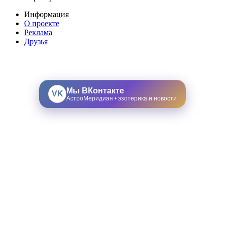
Информация
О проекте
Реклама
Друзья
Мы ВКонтакте
VK
АстроМеридиан • эзотерика и новости